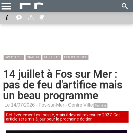
SPECTACLE
GRATUIT
14 JUILLET
FEU D'ARTIFICE
14 juillet à Fos sur Mer :
pas de feu d'artifice mais
un beau programme
Le 14/07/2026 -
Fos-sur-Mer
-
Centre Ville
Terminé
Cet événement est passé, mais il devrait revenir en 2027. Cet
article sera mis à jour pour la prochaine édition.