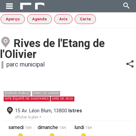
Aperçu
Agenda
Avis
Carte
Rives de l'Etang de
l'Olivier
parc municipal
ESPACE PUBLIC
PARC OU JARDIN
SITE ÉQUIPÉ DE SANITAIRES
AIRE DE JEUX
15 Av. Léon Blum, 13800
Istres
afficher le plan
samedi
dimanche
lundi
15H
15H
15H