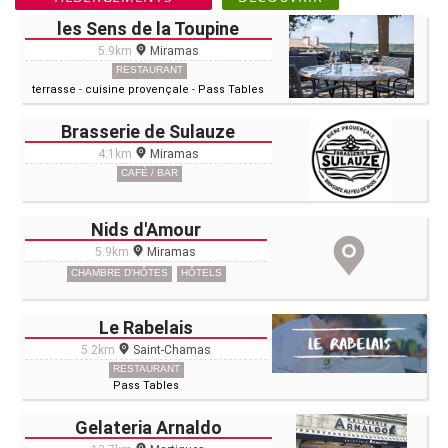
les Sens de la Toupine
5.9km
Miramas
RESTAURANT
terrasse
-
cuisine provençale
-
Pass Tables
Brasserie de Sulauze
4.1km
Miramas
CAFÉ / BAR
Nids d'Amour
5.9km
Miramas
CHAMBRE D'HÔTES
HÔTELS
Le Rabelais
5.2km
Saint-Chamas
RESTAURANT
Pass Tables
Gelateria Arnaldo