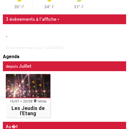
35°
34°
31°
3 événements à l'affiche
-
dernière mise à jour: 13/06/2024
Agenda
Juillet
depuis
16/07 > 20/08
Istres
Les Jeudis de
l'Etang
Ao�t