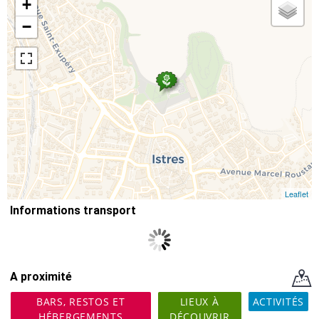
+
−
Leaflet
Informations transport
A proximité
BARS, RESTOS ET
LIEUX À
ACTIVITÉS
HÉBERGEMENTS
DÉCOUVRIR