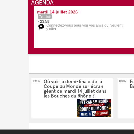
AGENDA
mardi 14 juillet 2026
Terminé
> 23:59
Connectez-vous pour voir vos amis qui veulent
y aller.
Où voir la demi-finale de la
Fe
13/07
10/07
Coupe du Monde sur écran
B
géant ce mardi 14 juillet dans
les Bouches du Rhône ?