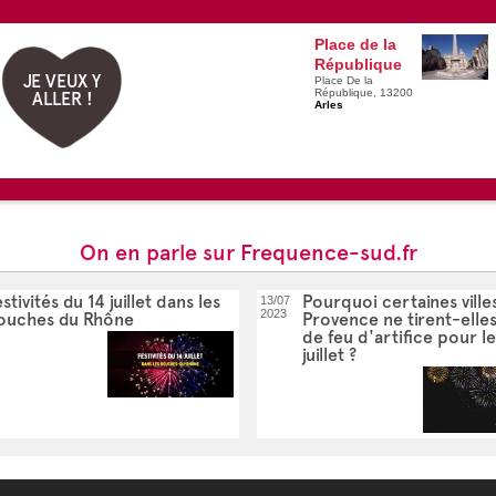
Place de la
République
JE VEUX Y
Place De la
République, 13200
ALLER !
Arles
On en parle sur Frequence-sud.fr
stivités du 14 juillet dans les
Pourquoi certaines ville
13/07
2023
ouches du Rhône
Provence ne tirent-elle
de feu d'artifice pour le
juillet ?