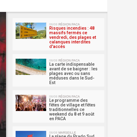
MA 
06/08
RÉGION PACA
Risques incendies : 48
massifs fermés ce
vendredi, des plages et
calanques interdites
d'accès
06/08
RÉGION PACA
La carte indispensable
avant de se baigner : les
plages avec ou sans
méduses dans le Sud-
Est
06/08
RÉGION PACA
Le programme des
fêtes de village et fêtes
traditionnelles ce
weekend du 8 et 9 août
en PACA
06/08
MARSEILLE
La plage du Prado Sud