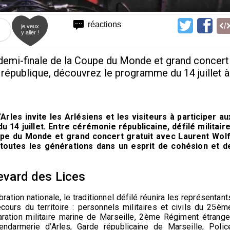
réactions
je veux
y aller !
a demi-finale de la Coupe du Monde et grand concert
 république, découvrez le programme du 14 juillet à
’Arles invite les Arlésiens et les visiteurs à participer au
 14 juillet. Entre cérémonie républicaine, défilé militaire
upe du Monde et grand concert gratuit avec Laurent Wolf
toutes les générations dans un esprit de cohésion et d
levard des Lices
tion nationale, le traditionnel défilé réunira les représentant
ours du territoire : personnels militaires et civils du 25èm
aration militaire marine de Marseille, 2ème Régiment étrange
ndarmerie d’Arles, Garde républicaine de Marseille, Polic