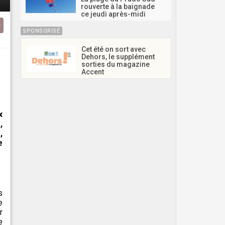
rouverte à la baignade
ce jeudi après-midi
SPONSORISÉ
Cet été on sort avec
Dehors, le supplément
sorties du magazine
Accent
x
,
,
e
s
e
r
e