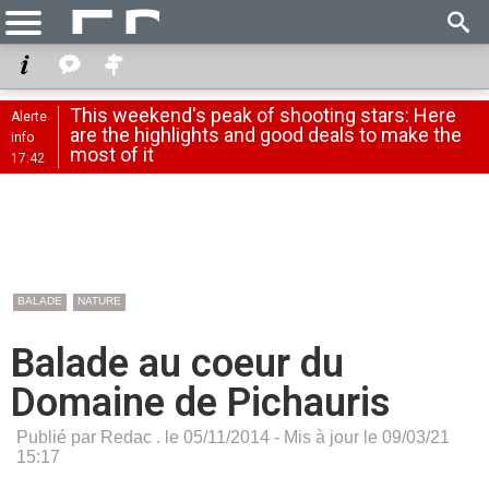
This weekend's peak of shooting stars: Here
Alerte
are the highlights and good deals to make the
info
most of it
17:42
BALADE
NATURE
Balade au coeur du
Domaine de Pichauris
Publié par Redac . le 05/11/2014 - Mis à jour le 09/03/21
15:17