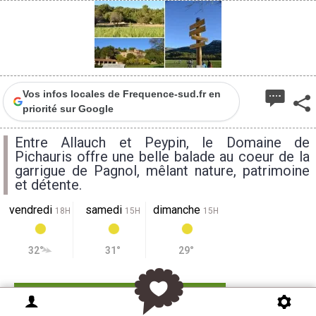
2
Vos infos locales de Frequence-sud.fr en
priorité sur Google
Entre Allauch et Peypin, le Domaine de
Pichauris offre une belle balade au coeur de la
garrigue de Pagnol, mêlant nature, patrimoine
et détente.
vendredi
samedi
dimanche
18H
15H
15H
32°
31°
29°
Accès Massif
Garlaban