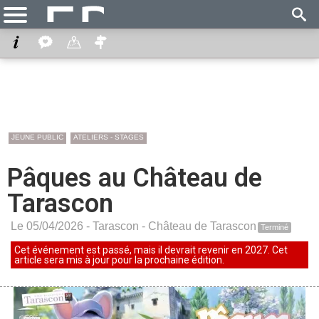
JEUNE PUBLIC
ATELIERS - STAGES
Pâques au Château de
Tarascon
Le 05/04/2026 -
Tarascon
-
Château de Tarascon
Terminé
Cet événement est passé, mais il devrait revenir en 2027. Cet
article sera mis à jour pour la prochaine édition.