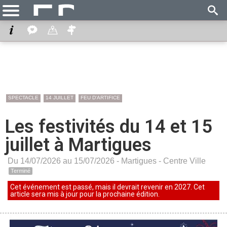
SPECTACLE
14 JUILLET
FEU D'ARTIFICE
Les festivités du 14 et 15
juillet à Martigues
Du 14/07/2026 au 15/07/2026 -
Martigues
-
Centre Ville
Terminé
Cet événement est passé, mais il devrait revenir en 2027. Cet
article sera mis à jour pour la prochaine édition.