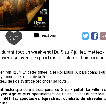
réactions
je veux
y aller !
 durant tout un week-end! Du 5 au 7 juillet, mettez-
re hyeroise avec ce grand rassemblement historique.
n en l’an 1254. En cette année là, le Roi Louis IX, plus connu sou
hyéroises de retour de la 7e
hâteau de Fos avant de prolonger sa route...
 historique durant trois jours du 5 au 7 juillet
. La ville es
oyen Age
et plus spécialement de Saint Louis. De nombreu
e :
défilés, spectacles équestres, combats de chevaliers
leurs
...