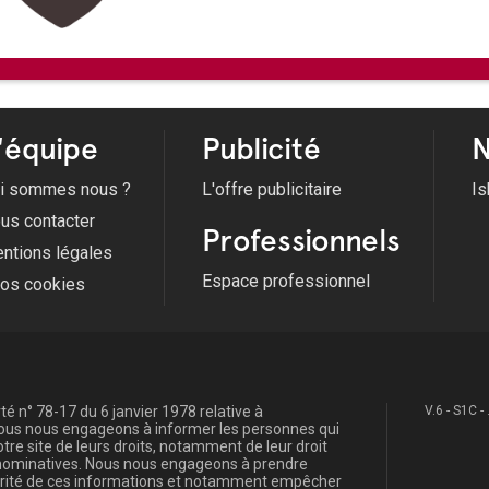
Du 25/06/2026 au 01/09/2026
Du 27/06/2026 au 05/09/2026
Du 09/07/2026 au 13/08/2026
Du 22/07/2026 au 12/08/2026
Voir tous les évènements
'équipe
Publicité
N
i sommes nous ?
L'offre publicitaire
Is
us contacter
Professionnels
ntions légales
Espace professionnel
fos cookies
é n° 78-17 du 6 janvier 1978 relative à
V.6 - S1C -
, nous nous engageons à informer les personnes qui
re site de leurs droits, notamment de leur droit
s nominatives. Nous nous engageons à prendre
curité de ces informations et notamment empêcher