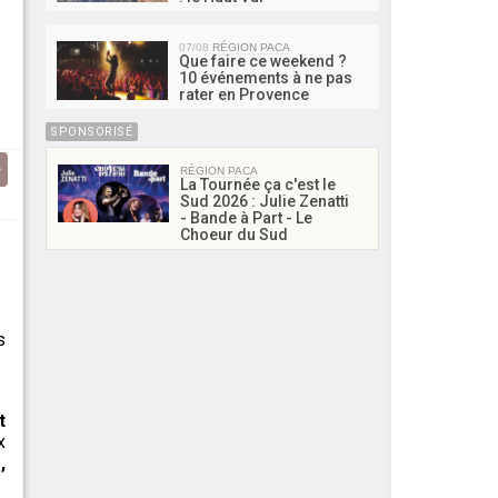
07/08
RÉGION PACA
Que faire ce weekend ?
10 événements à ne pas
rater en Provence
SPONSORISÉ
RÉGION PACA
La Tournée ça c'est le
Sud 2026 : Julie Zenatti
- Bande à Part - Le
Choeur du Sud
s
t
x
,