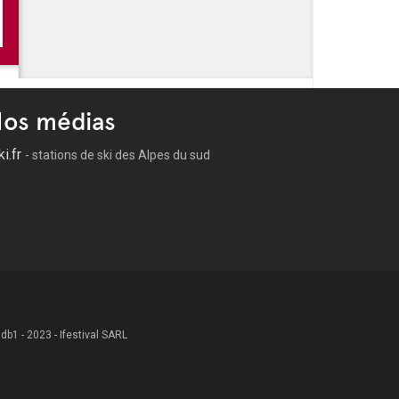
 -
Les festivités de l'été à Hyères
 -
Les marchés nocturnes de l'été à Hyères
 -
Les Nuits Blanches à Hyères 2026
 -
Ciné plein-air - Hyères
os médias
ki.fr
- stations de ski des Alpes du sud
 .db1 - 2023 - Ifestival SARL