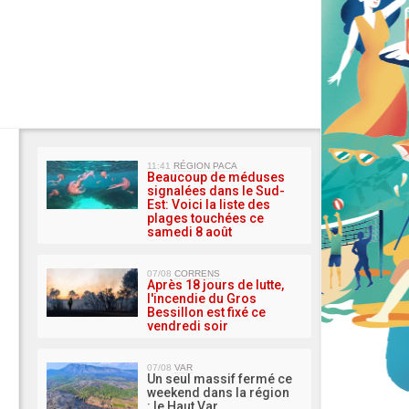
MA 
11:41
RÉGION PACA
Beaucoup de méduses
signalées dans le Sud-
Est: Voici la liste des
plages touchées ce
samedi 8 août
07/08
CORRENS
Après 18 jours de lutte,
l'incendie du Gros
Bessillon est fixé ce
vendredi soir
07/08
VAR
Un seul massif fermé ce
weekend dans la région
: le Haut Var