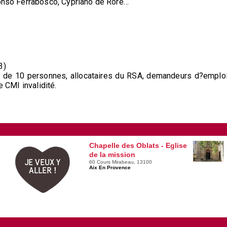
fonso Ferrabosco, Cypriano de Rore…
3)
plus de 10 personnes, allocataires du RSA, demandeurs d?emploi
e CMI invalidité.
Chapelle des Oblats - Eglise
de la mission
JE VEUX Y
60 Cours Mirabeau, 13100
Aix En Provence
ALLER !