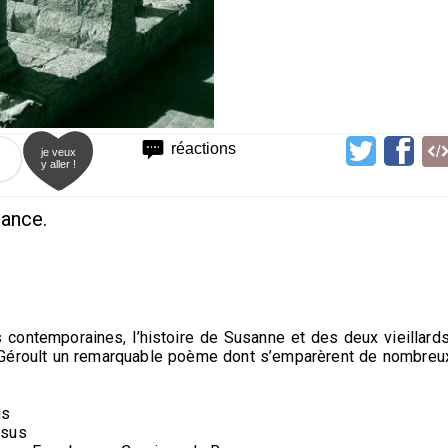
réactions
je veux
y aller !
sance.
 contemporaines, l’histoire de Susanne et des deux vieillards
me Géroult un remarquable poème dont s’emparèrent de nombreu
us
ssus