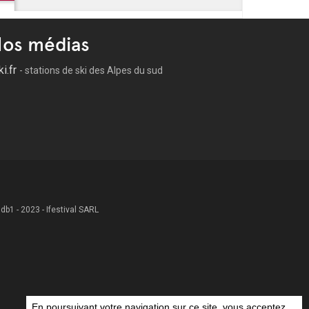
os médias
ki.fr
- stations de ski des Alpes du sud
 .db1 - 2023 - Ifestival SARL
En poursuivant votre navigation sur ce site, vous acceptez