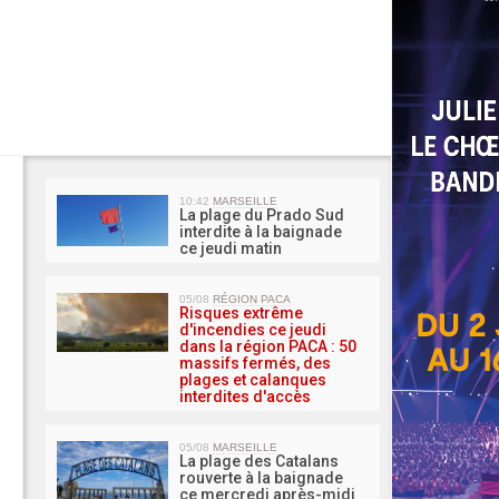
MA 
10:42
MARSEILLE
La plage du Prado Sud
interdite à la baignade
ce jeudi matin
05/08
RÉGION PACA
Risques extrême
d'incendies ce jeudi
dans la région PACA : 50
massifs fermés, des
plages et calanques
interdites d'accès
05/08
MARSEILLE
La plage des Catalans
rouverte à la baignade
ce mercredi après-midi