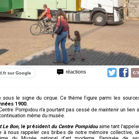
réactions
d.fr sur Google
e sous le signe du cirque. Ce thème figure parmi les source
nnées 1900.
Centre Pompidou n'a pourtant pas cessé de maintenir un lien s
a continuation même du musée.
t Le Bon,
le président
du Centre Pompidou
aime tant l'appeler
nue à nous rappeler ces bribes de notre mémoire collective, d
 même du Musée national d’art moderne, flanquée de se