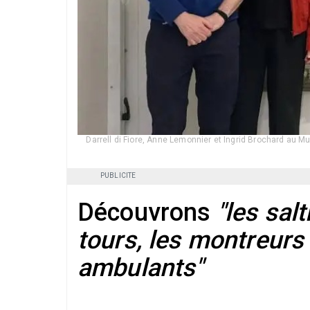
Darrell di Fiore, Anne Lemonnier et Ingrid Brochard au M
PUBLICITE
Découvrons
"les sal
tours, les montreurs
ambulants"