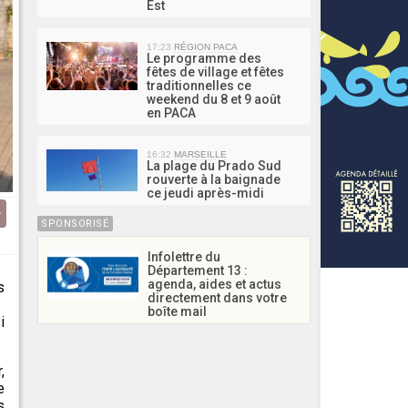
Est
17:23
RÉGION PACA
Le programme des
fêtes de village et fêtes
traditionnelles ce
weekend du 8 et 9 août
en PACA
16:32
MARSEILLE
La plage du Prado Sud
rouverte à la baignade
ce jeudi après-midi
SPONSORISÉ
Infolettre du
Département 13 :
agenda, aides et actus
s
directement dans votre
boîte mail
i
,
e
s