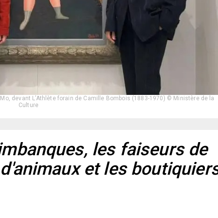
uMo, devant L’Athlète forain de Camille Bombois (1883-1970) © Ministère de la
Culture
timbanques, les faiseurs de
 d'animaux et les boutiquier