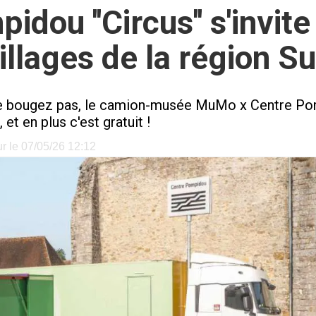
dou ''Circus'' s'invite
illages de la région S
Ne bougez pas, le camion-musée MuMo x Centre Pom
et en plus c'est gratuit !
ur le 07/05/26 12:12