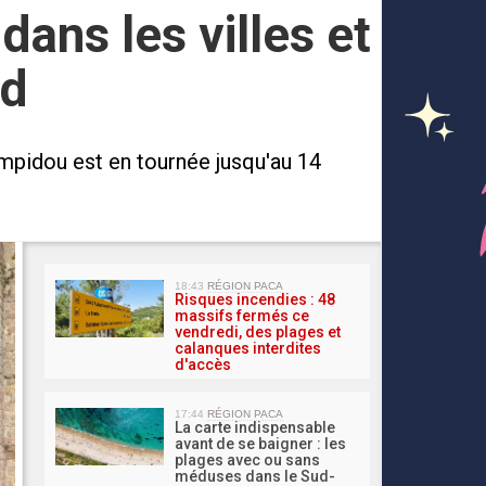
 dans les villes et
ud
pidou est en tournée jusqu'au 14
MA 
18:43
RÉGION PACA
Risques incendies : 48
massifs fermés ce
vendredi, des plages et
calanques interdites
d'accès
17:44
RÉGION PACA
La carte indispensable
avant de se baigner : les
plages avec ou sans
méduses dans le Sud-