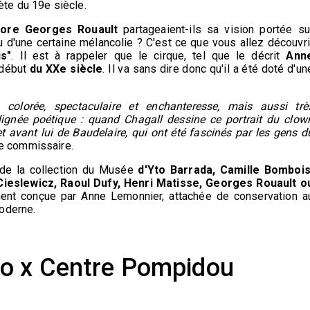
ète du 19e siècle.
core Georges Rouault
partageaient-ils sa vision portée su
vu d'une certaine mélancolie ? C'est ce que vous allez découvri
s"
. Il est à rappeler que le cirque, tel que le décrit
Ann
 début
du XXe siècle
. Il va sans dire donc qu'il a été doté d'un
 colorée, spectaculaire et enchanteresse, mais aussi trè
lignée poétique : quand Chagall dessine ce portrait du clow
e et avant lui de Baudelaire, qui ont été fascinés par les gens d
e commissaire.
de la collection du Musée
d'Yto Barrada, Camille Bombois
ieslewicz, Raoul Dufy, Henri Matisse, Georges Rouault o
ent conçue par Anne Lemonnier, attachée de conservation a
oderne.
o x Centre Pompidou