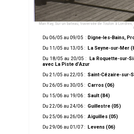
Man Ray, Sur un bateau, traversée de Toulon à Londres,
Du 06/05 au 09/05 :
Digne-les-Bains, P
Du 11/05 au 13/05 :
La Seyne-sur-Mer (
Du 18/05 au 20/05 :
La Roquette-sur-S
avec La Piste d'Azur
Du 21/05 au 22/05 :
Saint-Cézaire-sur-
Du 26/05 au 30/05 :
Carros (06)
Du 15/06 au 19/06 :
Sault (84)
Du 22/06 au 24/06 :
Guillestre (05)
Du 25/06 au 26/06 :
Aiguilles (05)
Du 29/06 au 01/07 :
Levens (06)