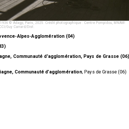
 1936 © Adagp, Paris, 2025. Crédit photographique : Centre Pompidou, MNAM-
CCI/Guy Carrard/Dist.
rovence-Alpes-Agglomération (04)
83)
iagne, Communauté d'agglomération,
Pays de Grasse (06)
Siagne, Communauté d'agglomération
, Pays de Grasse (06)