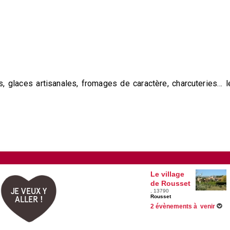
, glaces artisanales, fromages de caractère, charcuteries… l
Le village
de Rousset
JE VEUX Y
, 13790
Rousset
ALLER !
2 évènements à venir
15/08/2026 -
La place en fête
Du 28/08/2026 au 01/09/2026 