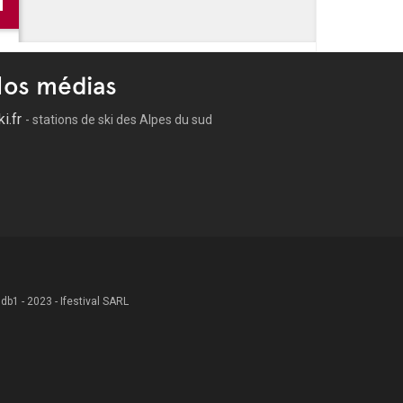
os médias
ki.fr
- stations de ski des Alpes du sud
 .db1 - 2023 - Ifestival SARL