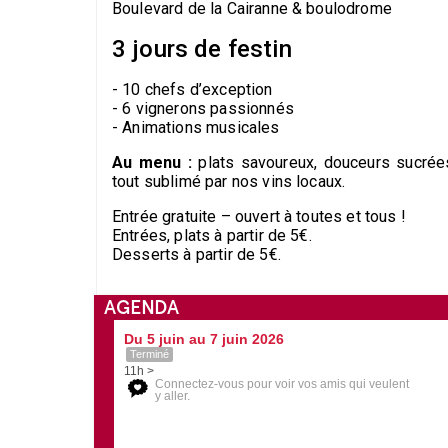
Boulevard de la Cairanne & boulodrome
3 jours de festin
- 10 chefs d’exception
- 6 vignerons passionnés
- Animations musicales
Au menu :
plats savoureux, douceurs sucrées
tout sublimé par nos vins locaux.
Entrée gratuite – ouvert à toutes et tous !
Entrées, plats à partir de 5€.
Desserts à partir de 5€.
AGENDA
Du 5 juin au 7 juin 2026
Terminé
11h >
Connectez-vous pour voir vos amis qui veulent
y aller.