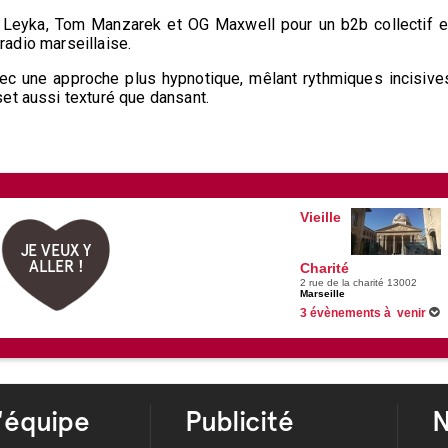
, Leyka, Tom Manzarek et OG Maxwell pour un b2b collectif e
 radio marseillaise.
c une approche plus hypnotique, mêlant rythmiques incisive
et aussi texturé que dansant.
Vieille
JE VEUX Y
ALLER !
Charité
2 rue de la charité 13002
Marseille
3 évènements à venir
Du 15/05/2026 au 10/01/2027
Centre de la Vieille Charité en
Du 23/05/2026 au 30/08/2026
Du 09/07/2026 au 27/08/2026
'équipe
Publicité
N