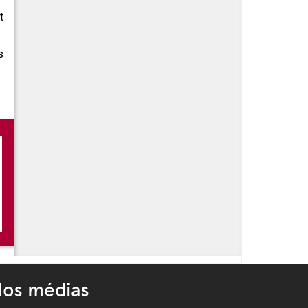
t
s
 -
Adrien Vescovi : Du 15 Mai 2026 au 10 Jan 2027, Le
robé de draps .
 -
Ce que la mer garde - Mémoires de la Méditerranée
 -
Les jeudis soirs à la Vieille Charité
os médias