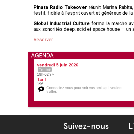
Pinata Radio Takeover
réunit Marina Rabita
festif, fidèle à l'esprit ouvert et généreux de la
Global Industrial Culture
ferme la marche ave
aux sonorités deep, acid et space house — un s
Réserver
AGENDA
vendredi 5 juin 2026
Terminé
19h-02h >
Tarif
19€
Connectez-vous pour voir vos amis qui veulent
y aller.
Suivez-nous
L