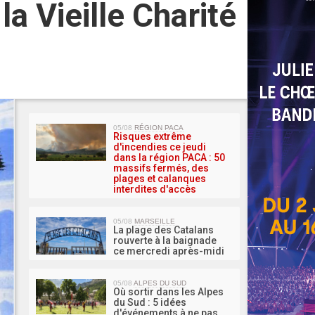
a Vieille Charité
MA 
05/08
RÉGION PACA
Risques extrême
d'incendies ce jeudi
dans la région PACA : 50
massifs fermés, des
plages et calanques
interdites d'accès
05/08
MARSEILLE
La plage des Catalans
rouverte à la baignade
ce mercredi après-midi
05/08
ALPES DU SUD
Où sortir dans les Alpes
du Sud : 5 idées
d'événements à ne pas