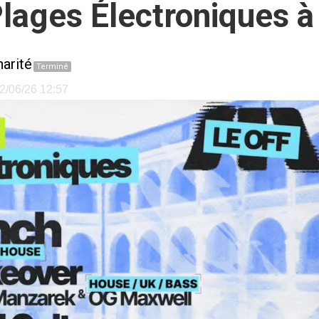
ages Électroniques à l
harité
Terminé
02/06/26 12:57