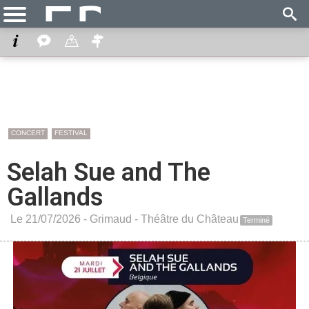
CONCERT
FESTIVAL
Selah Sue and The
Gallands
Le 21/07/2026 -
Grimaud
-
Théâtre du Château
Terminé