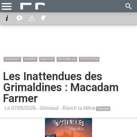
CONCERT
SOIRÉE
GRATUIT
EN FAMILLE
FESTIVITÉS
Les Inattendues des
Grimaldines : Macadam
Farmer
Le 07/05/2026 -
Grimaud
-
Ranch la Mène
Terminé