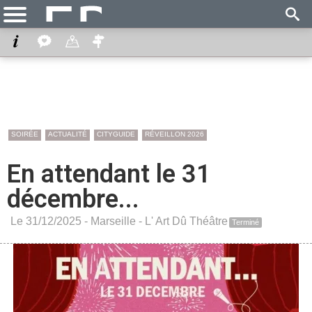
SOIRÉE
ACTUALITÉ
CITYGUIDE
RÉVEILLON 2026
En attendant le 31
décembre...
Le 31/12/2025 -
Marseille
-
L' Art Dû Théâtre
Terminé