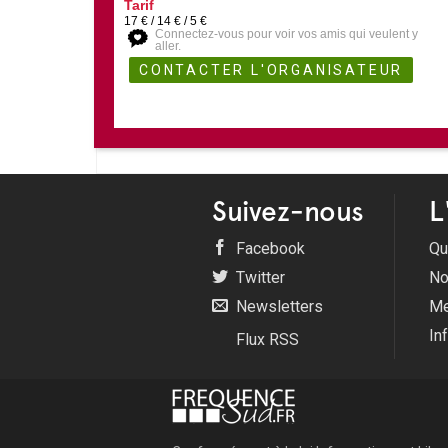
Tarif
17 € / 14 € / 5 €
Connectez-vous pour voir vos amis qui veulent y
aller.
Suivez-nous
L
Facebook
Qu
Twitter
No
Newsletters
Me
In
Flux RSS