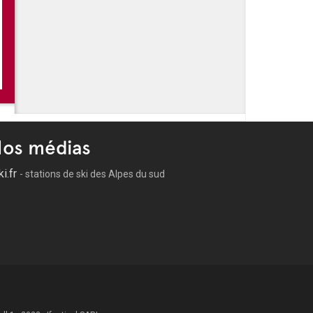
ançaise
ureuses
ne Roux
os médias
ki.fr
- stations de ski des Alpes du sud