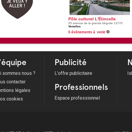
JE VEUX Y
ALLER !
Pôle culturel L'Étincelle
55 avenue de la grande bégude 13770
Venelles
6 évènements à venir
18/09/2026 -
À vos classiques ! | Musique fr
24/09/2026 -
Des histoires de liaisons dange
01/10/2026 -
Rencontre-dédicace avec Lauri
02/10/2026 -
Stand by me
Voir tous les évènements
'équipe
Publicité
N
i sommes nous ?
L'offre publicitaire
Is
us contacter
Professionnels
ntions légales
Espace professionnel
fos cookies