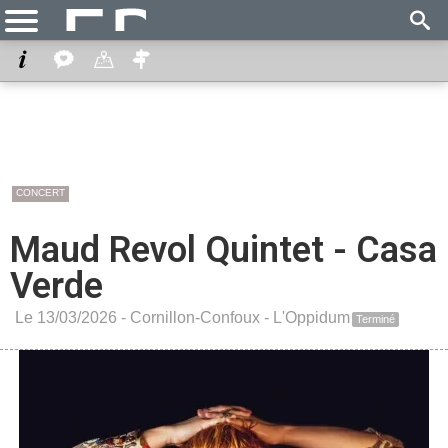
CONCERT
Maud Revol Quintet - Casa
Verde
Le 13/03/2026 -
Cornillon-Confoux
-
L'Oppidum
Terminé