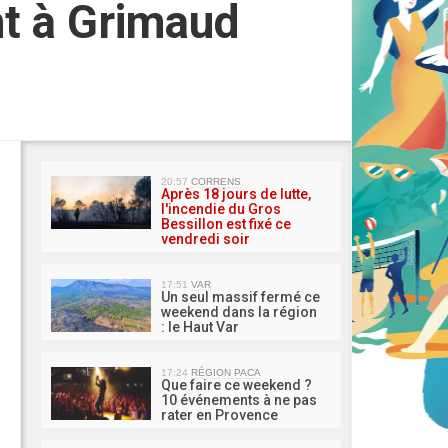
t à Grimaud
MA 
20:57
CORRENS
Après 18 jours de lutte,
l'incendie du Gros
Bessillon est fixé ce
vendredi soir
17:51
VAR
Un seul massif fermé ce
weekend dans la région
: le Haut Var
17:24
RÉGION PACA
Que faire ce weekend ?
10 événements à ne pas
rater en Provence