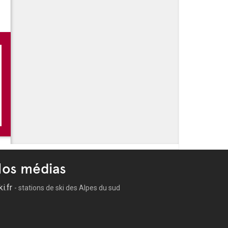
os médias
ki.fr
- stations de ski des Alpes du sud