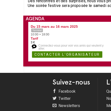
Des rencontres et des surprises, nous vous pr
Une soirée festive sera proposée le samedi soi
AGENDA
Du 15 mars au 16 mars 2025
Terminé
10:00 > 18:00
Tarif
3 €
Connectez-vous pour voir vos amis qui veulent y
aller.
Suivez-nous
L
Facebook
Qu
Twitter
No
Newsletters
Me