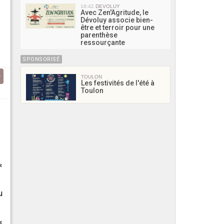
16:42
DEVOLUY
Avec Zen'Agritude, le
Dévoluy associe bien-
être et terroir pour une
parenthèse
ressourçante
SPONSORISÉ
TOULON
Les festivités de l'été à
Toulon
«
u
«