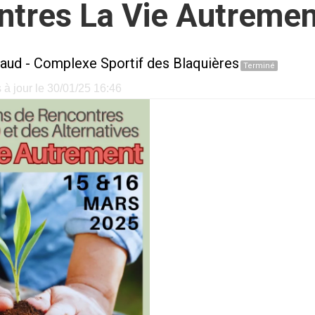
ntres La Vie Autremen
aud
-
Complexe Sportif des Blaquières
Terminé
à jour le 30/01/25 16:46