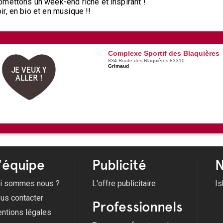
omettons un week-end riche et inspirant !
r, en bio et en musique !!
Complexe Sportif des Blaquières
834 Route des Blaquières 83310
Grimaud
JE VEUX Y
ALLER !
'équipe
Publicité
N
i sommes nous ?
L'offre publicitaire
Is
us contacter
Professionnels
ntions légales