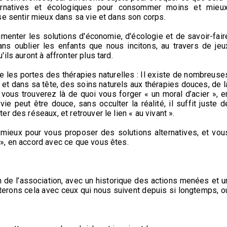
rnatives et écologiques pour consommer moins et mieux
se sentir mieux dans sa vie et dans son corps.
imenter les solutions d'économie, d'écologie et de savoir-fair
ans oublier les enfants que nous incitons, au travers de jeu
ls auront à affronter plus tard.
re les portes des thérapies naturelles : Il existe de nombreuse
 et dans sa tête, des soins naturels aux thérapies douces, de l
 vous trouverez là de quoi vous forger « un moral d’acier », e
ie peut être douce, sans occulter la réalité, il suffit juste d
r des réseaux, et retrouver le lien « au vivant ».
 mieux pour vous proposer des solutions alternatives, et vou
», en accord avec ce que vous êtes.
n de l’association, avec un historique des actions menées et u
fêterons cela avec ceux qui nous suivent depuis si longtemps, o