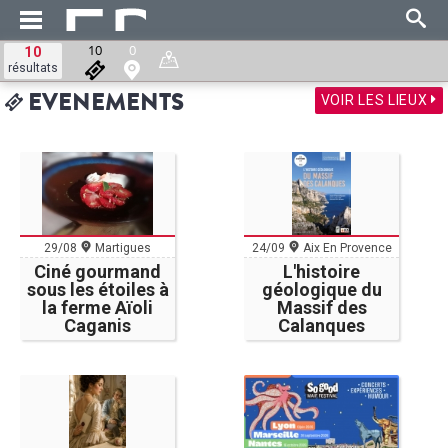
10
0
10
résultats
VOIR LES LIEUX
EVENEMENTS
29/08
Martigues
24/09
Aix En Provence
Ciné gourmand
L'histoire
sous les étoiles à
géologique du
la ferme Aïoli
Massif des
Caganis
Calanques