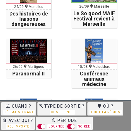
26/09
Marseille
24/09
Venelles
Le So good MAIF
Des histoires de
Festival revient à
liaisons
Marseille
dangeureuses
26/09
Martigues
15/08
Valdeblore
Paranormal II
Conférence
animaux
médecine
QUAND ?
TYPE DE SORTIE ?
OÙ ?
DÈS MAINTENANT
CONFERENCE
TOUTE LA RÉGION
AVEC QUI ?
PÉRIODE
12/09
Valdeblore
10/10
Valdeblore
PEU IMPORTE
JOURNÉE
SOIRÉE