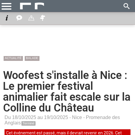
ACTUALITÉ
BALADE
Woofest s'installe à Nice :
Le premier festival
animalier fait escale sur la
Colline du Château
Du 18/10/2025 au 19/10/2025 -
Nice
-
Promenade des
Anglais
Terminé
Cet événement est passé, mais il devrait revenir en 2026. Cet