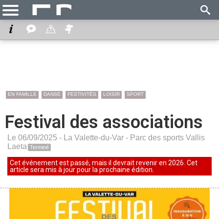
EN FAMILLE
DANSE
FESTIVITÉS
LOISIR
SPORT
Festival des associations
Le 06/09/2025 -
La Valette-du-Var
-
Parc des sports Vallis
Laeta
Terminé
Cet événement est passé, mais il devrait revenir en 2026. Cet
article sera mis à jour pour la prochaine édition.