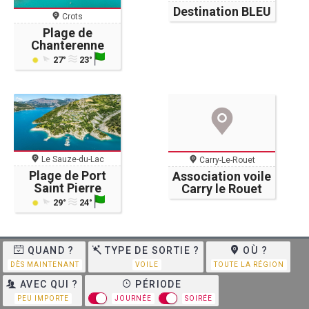
Destination BLEU
Crots
Plage de
Chanterenne
27°
23°
Le Sauze-du-Lac
Carry-Le-Rouet
Plage de Port
Association voile
Saint Pierre
Carry le Rouet
29°
24°
QUAND ?
TYPE DE SORTIE ?
OÙ ?
DÈS MAINTENANT
VOILE
TOUTE LA RÉGION
AVEC QUI ?
PÉRIODE
PEU IMPORTE
JOURNÉE
SOIRÉE
Marseille
Istres