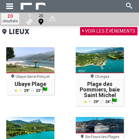
0
20
20
résultats
VOIR LES ÉVÉNEMENTS
LIEUX
Chorges
Ubaye-Serre-Ponçon
Plage des
Ubaye Plage
Pommiers, baie
29°
23°
Saint Michel
29°
24°
Six-Fours-les-Plages