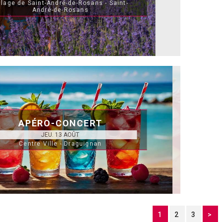
llage de Saint-André-de-Rosans - Saint-
André-de-Rosans
APÉRO-CONCERT
JEU. 13 AOÛT
Centre Ville - Draguignan
1
2
3
>