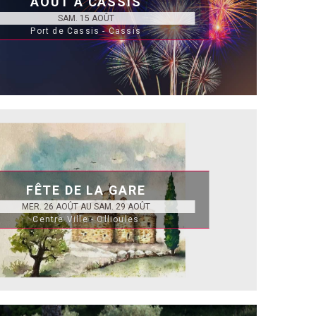
AOÛT À CASSIS
SAM. 15 AOÛT
Port de Cassis - Cassis
FÊTE DE LA GARE
MER. 26 AOÛT AU SAM. 29 AOÛT
Centre Ville - Ollioules