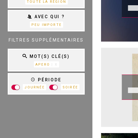
TOUTE LA RÉGION
AVEC QUI ?
PEU IMPORTE
TOUTES LES
CATÉGORIES
FILTRES SUPPLÉMENTAIRES
MOT(S) CLÉ(S)
APERO
| X
R
PÉRIODE
JOURNÉE
SOIRÉE