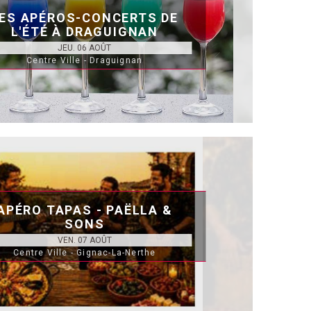
ES APÉROS-CONCERTS DE
L'ÉTÉ À DRAGUIGNAN
JEU. 06 AOÛT
Centre Ville - Draguignan
APÉRO TAPAS - PAËLLA &
SONS
VEN. 07 AOÛT
Centre Ville - Gignac-La-Nerthe