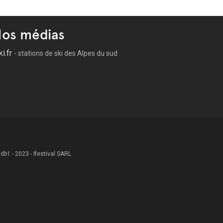
os médias
ki.fr
- stations de ski des Alpes du sud
 .db1 - 2023 - Ifestival SARL