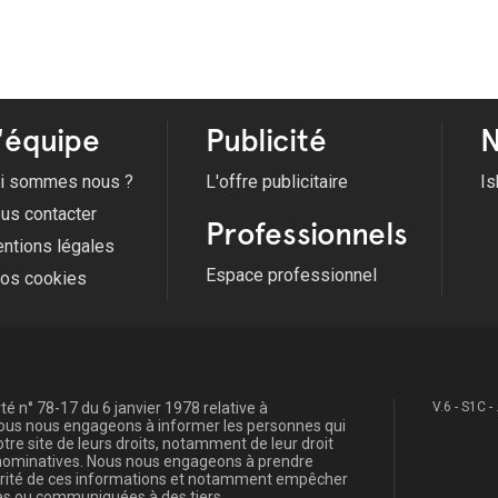
'équipe
Publicité
N
i sommes nous ?
L'offre publicitaire
Is
us contacter
Professionnels
ntions légales
Espace professionnel
fos cookies
é n° 78-17 du 6 janvier 1978 relative à
V.6 - S1C -
, nous nous engageons à informer les personnes qui
re site de leurs droits, notamment de leur droit
s nominatives. Nous nous engageons à prendre
curité de ces informations et notamment empêcher
s ou communiquées à des tiers.