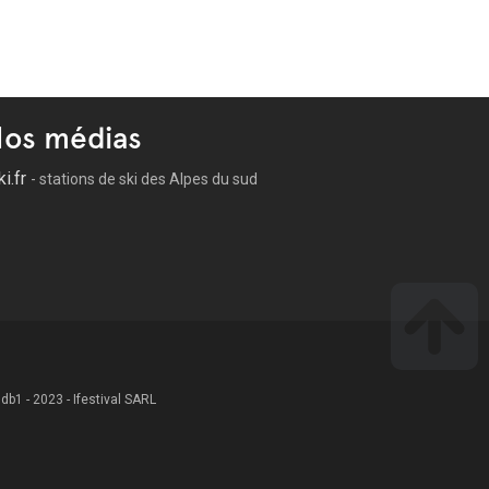
os médias
ki.fr
- stations de ski des Alpes du sud
 .db1 - 2023 - Ifestival SARL