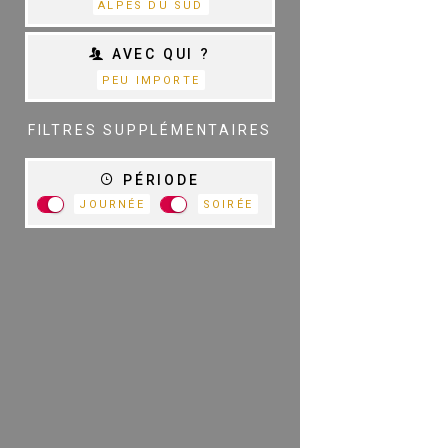
ALPES DU SUD
AVEC QUI ?
PEU IMPORTE
TOUTES LES
CATÉGORIES
FILTRES SUPPLÉMENTAIRES
PÉRIODE
JOURNÉE
SOIRÉE
R