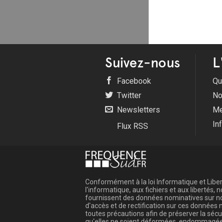
Suivez-nous
L
Facebook
Qu
Twitter
No
Newsletters
Me
In
Flux RSS
Conformément à la loi Informatique et Libert
l'informatique, aux fichiers et aux libertés
fournissent des données nominatives sur not
d'accès et de rectification sur ces donnée
toutes précautions afin de préserver la sé
qu'elles ne soient déformées, endommagée