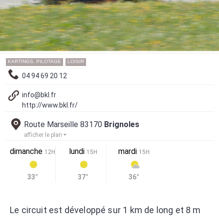
KARTINGS, PILOTAGE
LOISIR
04 94 69 20 12
info@bkl.fr
http://www.bkl.fr/
Route Marseille 83170
Brignoles
afficher le plan
dimanche
lundi
mardi
12H
15H
15H
33°
37°
36°
Le circuit est développé sur 1 km de long et 8 m