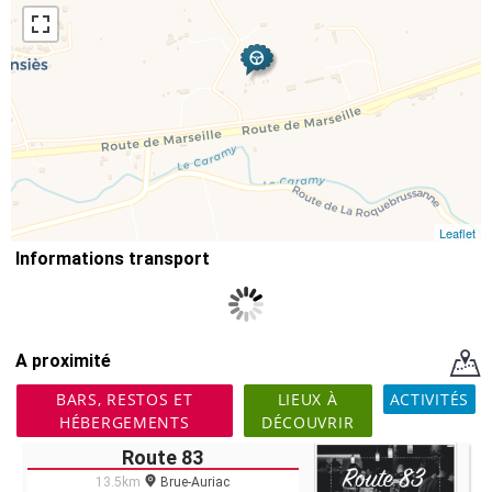
Leaflet
Informations transport
A proximité
BARS, RESTOS ET
LIEUX À
ACTIVITÉS
HÉBERGEMENTS
DÉCOUVRIR
Route 83
13.5km
Brue-Auriac