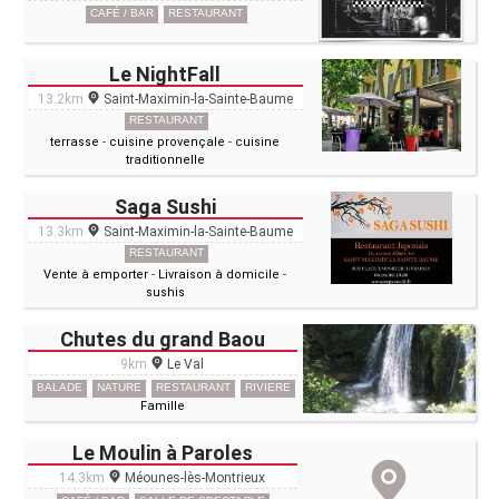
CAFÉ / BAR
RESTAURANT
Le NightFall
13.2km
Saint-Maximin-la-Sainte-Baume
RESTAURANT
terrasse
-
cuisine provençale
-
cuisine
traditionnelle
Saga Sushi
13.3km
Saint-Maximin-la-Sainte-Baume
RESTAURANT
Vente à emporter
-
Livraison à domicile
-
sushis
Chutes du grand Baou
9km
Le Val
BALADE
NATURE
RESTAURANT
RIVIERE
Famille
Le Moulin à Paroles
14.3km
Méounes-lès-Montrieux