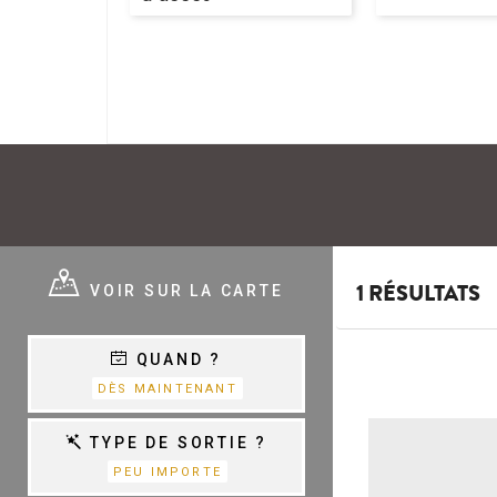
E ?
VOIR SUR LA CARTE
1 RÉSULTATS
QUAND ?
E
VARIÉTÉ,
DÈS MAINTENANT
CHANSON &
COM.MUSICALES
E
TYPE DE SORTIE ?
PEU IMPORTE