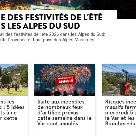
DES FESTIVITÉS DE L'ÉTÉ
S LES ALPES DU SUD
l des festivités de l'été 2026 dans les Alpes du Sud:
ute Provence et haut pays des Alpes Maritimes.
ns les
Suite aux incendies,
Risques ince
 : 5 idées
de nombreux feux
massifs fer
ts à ne
d'artifice prévus
mercredi 5 
r cette
cette semaine dans le
le Var et les
Var sont annulés
Bouches-du