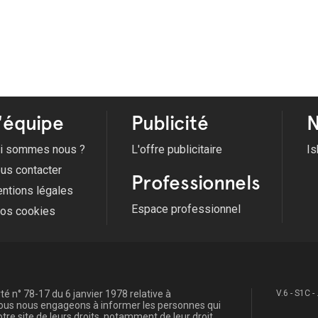
'équipe
Publicité
N
i sommes nous ?
L'offre publicitaire
Is
us contacter
Professionnels
ntions légales
Espace professionnel
fos cookies
é n° 78-17 du 6 janvier 1978 relative à
V.6 - S1C -
, nous nous engageons à informer les personnes qui
re site de leurs droits, notamment de leur droit