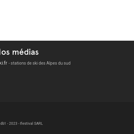
os médias
ki.fr
- stations de ski des Alpes du sud
 .db1 - 2023 - Ifestival SARL