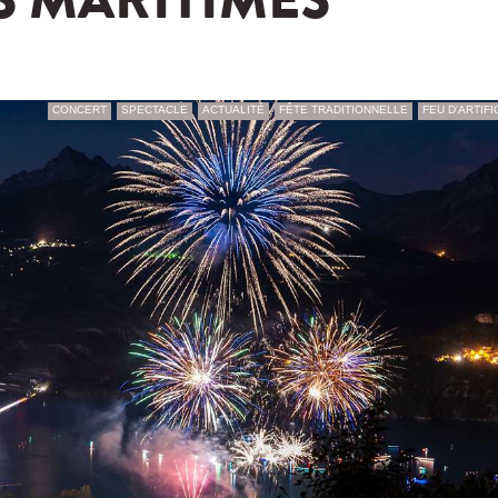
S MARITIMES
CONCERT
SPECTACLE
ACTUALITÉ
FÊTE TRADITIONNELLE
FEU D'ARTIFI