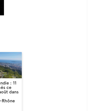
ndie : 11
més ce
août dans
-Rhône