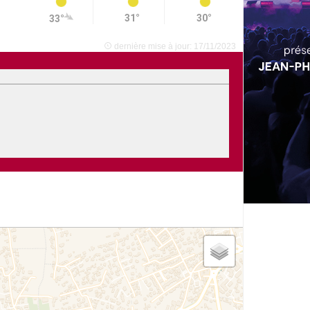
31°
30°
33°
dernière mise à jour: 17/11/2023