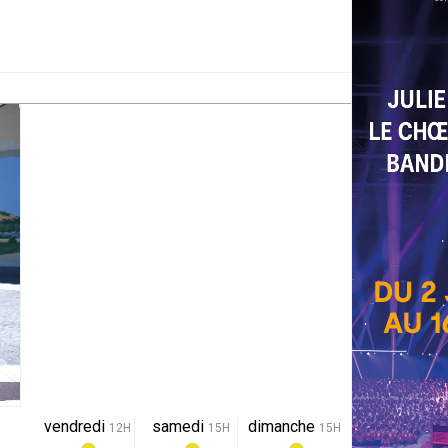
vendredi
samedi
dimanche
12H
15H
15H