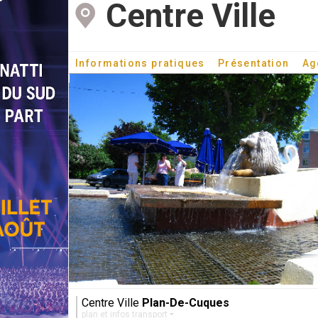
Centre Ville
Informations pratiques
Présentation
Ag
Centre Ville
Plan-De-Cuques
plan et infos transport