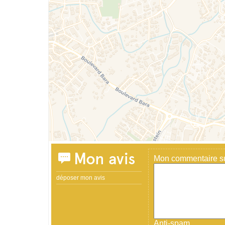
Mon avis
Mon commentaire sur
déposer mon avis
Anti-spam