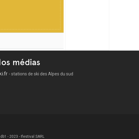
os médias
ki.fr
- stations de ski des Alpes du sud
 .db1 - 2023 - Ifestival SARL