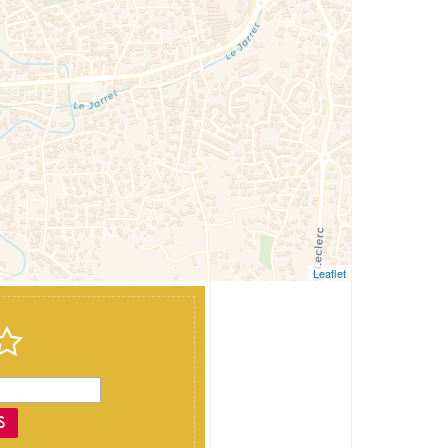
Leaflet
S