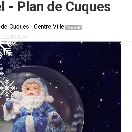
ël - Plan de Cuques
-de-Cuques
-
Centre Ville
Termin�
 21/11/25 11:07