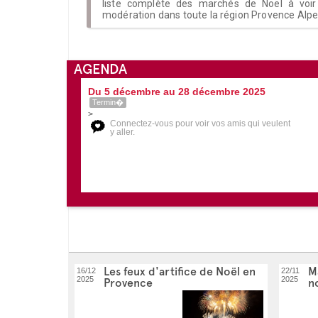
liste complète des marchés de Noël à voir
modération dans toute la région Provence Alpe
AGENDA
Du 5 décembre au 28 décembre 2025
Termin�
>
Connectez-vous pour voir vos amis qui veulent
y aller.
Les feux d'artifice de Noël en
M
16/12
22/11
2025
2025
Provence
n