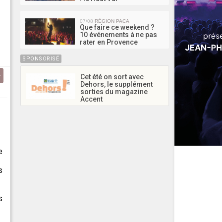
07/08
RÉGION PACA
Que faire ce weekend ?
10 événements à ne pas
rater en Provence
SPONSORISÉ
Cet été on sort avec
Dehors, le supplément
sorties du magazine
Accent
e
s
s