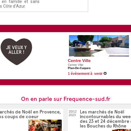
 en famille et sans
s Côte d'Azur.
JE VEUX Y
ALLER !
Centre Ville
Centre Ville
Plan-De-Cuques
1 évènement à venir
Du 01/06/2026 au 31/08/2026 -
Les festivité
On en parle sur Frequence-sud.fr
archés de Noël en Provence,
Les marchés de Noël
20/12
2023
os coups de coeur
incontournables du we
des 23 et 24 décembre
les Bouches du Rhône