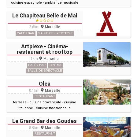
cuisine espagnole
-
ambiance musicale
Le Chapiteau Belle de Mai
2.6km
Marseille
CAFÉ / BAR
SALLE DE SPECTACLE
Artplexe - Cinéma-
restaurant et rooftop
1km
Marseille
CAFÉ / BAR
CINÉMA
SALLE DE SPECTACLE
Olea
0.1km
Marseille
RESTAURANT
terrasse
-
cuisine provençale
-
cuisine
italienne
-
cuisine traditionnelle
Le Grand Bar des Goudes
8.9km
Marseille
RESTAURANT