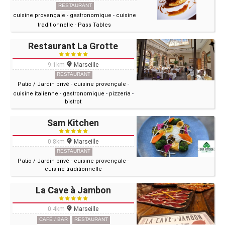
RESTAURANT
cuisine provençale
-
gastronomique
-
cuisine
traditionnelle
-
Pass Tables
Restaurant La Grotte
9.1km
Marseille
RESTAURANT
Patio / Jardin privé
-
cuisine provençale
-
cuisine italienne
-
gastronomique
-
pizzeria
-
bistrot
Sam Kitchen
0.8km
Marseille
RESTAURANT
Patio / Jardin privé
-
cuisine provençale
-
cuisine traditionnelle
La Cave à Jambon
0.4km
Marseille
CAFÉ / BAR
RESTAURANT