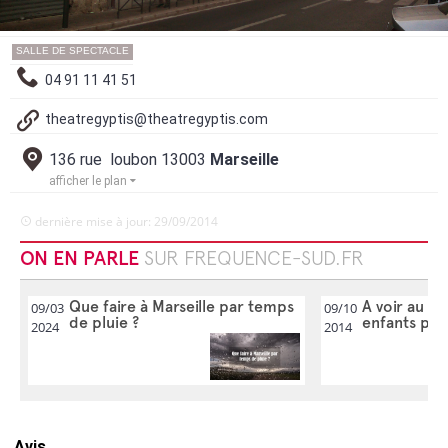
SALLE DE SPECTACLE
04 91 11 41 51
theatregyptis@theatregyptis.com
136 rue loubon 13003
Marseille
afficher le plan
dernière mise à jour: 29/09/2014
ON EN PARLE
SUR FREQUENCE-SUD.FR
Que faire à Marseille par temps
A voir au ci
09/03
09/10
de pluie ?
enfants pen
2024
2014
Avis