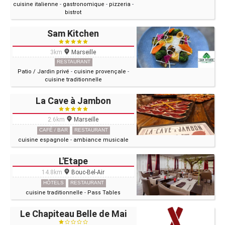
cuisine italienne
-
gastronomique
-
pizzeria
-
bistrot
Sam Kitchen
3km
Marseille
RESTAURANT
Patio / Jardin privé
-
cuisine provençale
-
cuisine traditionnelle
La Cave à Jambon
2.6km
Marseille
CAFÉ / BAR
RESTAURANT
cuisine espagnole
-
ambiance musicale
L'Etape
14.8km
Bouc-Bel-Air
HÔTELS
RESTAURANT
cuisine traditionnelle
-
Pass Tables
Le Chapiteau Belle de Mai