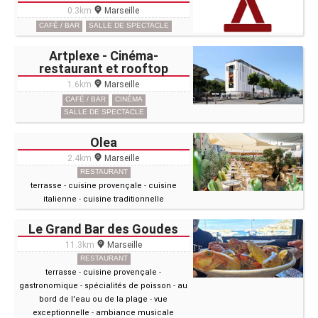
0.3km
Marseille
CAFÉ / BAR
SALLE DE SPECTACLE
Artplexe - Cinéma-
restaurant et rooftop
1.6km
Marseille
CAFÉ / BAR
CINÉMA
SALLE DE SPECTACLE
Olea
2.4km
Marseille
RESTAURANT
terrasse
-
cuisine provençale
-
cuisine
italienne
-
cuisine traditionnelle
Le Grand Bar des Goudes
11.3km
Marseille
RESTAURANT
terrasse
-
cuisine provençale
-
gastronomique
-
spécialités de poisson
-
au
bord de l'eau ou de la plage
-
vue
exceptionnelle
-
ambiance musicale