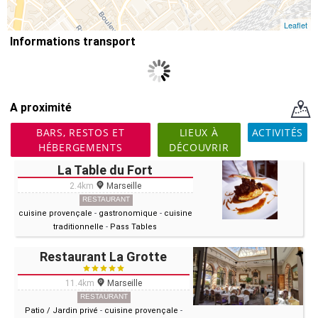
Leaflet
Informations transport
A proximité
BARS, RESTOS ET
LIEUX À
ACTIVITÉS
HÉBERGEMENTS
DÉCOUVRIR
La Table du Fort
2.4km
Marseille
RESTAURANT
cuisine provençale
-
gastronomique
-
cuisine
traditionnelle
-
Pass Tables
Restaurant La Grotte
11.4km
Marseille
RESTAURANT
Patio / Jardin privé
-
cuisine provençale
-