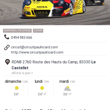
KARTINGS, PILOTAGE
LOISIR
0494 983 666
circuit@circuitpaulricard.com
http://www.circuitpaulricard.com
RDN8 2760 Route des Hauts du Camp, 83330
Le
Castellet
afficher le plan
dimanche
lundi
mardi
12H
15H
15H
34°
34°
36°