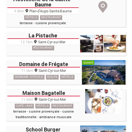
Baume
9.8km
Plan-d'Aups-Sainte-Baume
HÔTELS
RESTAURANT
terrasse
-
cuisine provençale
La Pistache
12.1km
Saint-Cyr-sur-Mer
RESTAURANT
ouvert
Domaine de Frégate
11.6km
Saint-Cyr-sur-Mer
DOMAINE VITICOLE
GOLFS
HÔTELS
Maison Bagatelle
11.6km
Saint-Cyr-sur-Mer
CAFÉ / BAR
HÔTELS
RESTAURANT
terrasse
-
cuisine provençale
-
cuisine
traditionnelle
-
ambiance musicale
School Burger