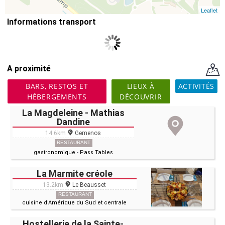
Leaflet
Informations transport
A proximité
BARS, RESTOS ET
LIEUX À
ACTIVITÉS
HÉBERGEMENTS
DÉCOUVRIR
La Magdeleine - Mathias
Dandine
14.6km
Gemenos
RESTAURANT
gastronomique
-
Pass Tables
La Marmite créole
13.2km
Le Beausset
RESTAURANT
cuisine d'Amérique du Sud et centrale
Hostellerie de la Sainte-