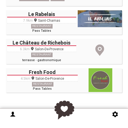
Le Rabelais
7.9km
Saint-Chamas
RESTAURANT
Pass Tables
Le Château de Richebois
6.3km
Salon-De-Provence
RESTAURANT
terrasse
-
gastronomique
Fresh Food
4.5km
Salon-De-Provence
RESTAURANT
Pass Tables