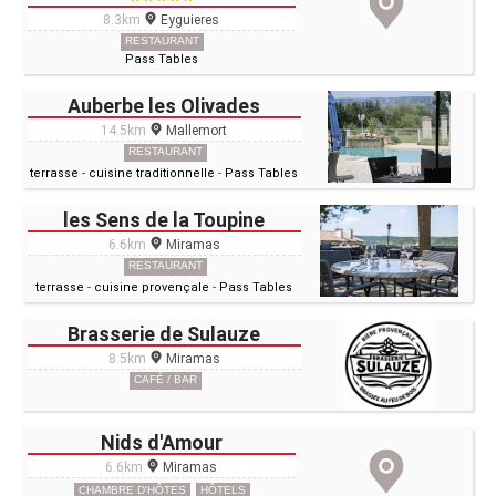
8.3km
Eyguieres
RESTAURANT
Pass Tables
Auberbe les Olivades
14.5km
Mallemort
RESTAURANT
terrasse
-
cuisine traditionnelle
-
Pass Tables
les Sens de la Toupine
6.6km
Miramas
RESTAURANT
terrasse
-
cuisine provençale
-
Pass Tables
Brasserie de Sulauze
8.5km
Miramas
CAFÉ / BAR
Nids d'Amour
6.6km
Miramas
CHAMBRE D'HÔTES
HÔTELS