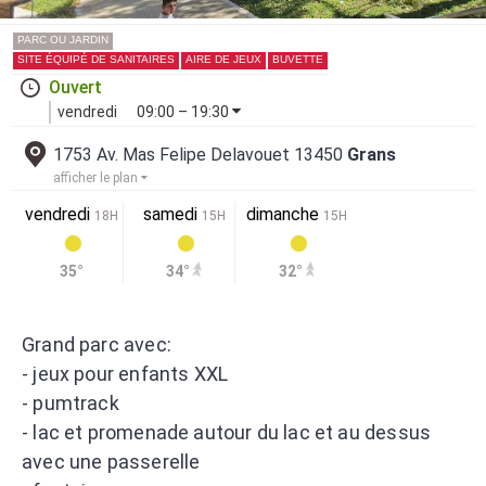
PARC OU JARDIN
SITE ÉQUIPÉ DE SANITAIRES
AIRE DE JEUX
BUVETTE
Ouvert
vendredi
09:00 – 19:30
1753 Av. Mas Felipe Delavouet 13450
Grans
afficher le plan
vendredi
samedi
dimanche
18H
15H
15H
35°
34°
32°
Grand parc avec:
- jeux pour enfants XXL
- pumtrack
- lac et promenade autour du lac et au dessus
avec une passerelle