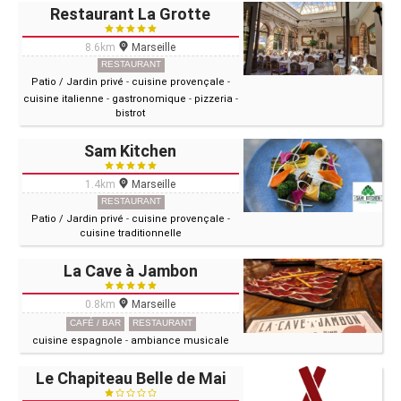
Restaurant La Grotte
8.6km
Marseille
RESTAURANT
Patio / Jardin privé
-
cuisine provençale
-
cuisine italienne
-
gastronomique
-
pizzeria
-
bistrot
Sam Kitchen
1.4km
Marseille
RESTAURANT
Patio / Jardin privé
-
cuisine provençale
-
cuisine traditionnelle
La Cave à Jambon
0.8km
Marseille
CAFÉ / BAR
RESTAURANT
cuisine espagnole
-
ambiance musicale
Le Chapiteau Belle de Mai