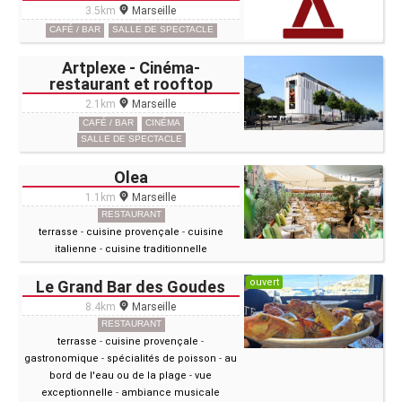
3.5km
Marseille
CAFÉ / BAR
SALLE DE SPECTACLE
Artplexe - Cinéma-
restaurant et rooftop
2.1km
Marseille
CAFÉ / BAR
CINÉMA
SALLE DE SPECTACLE
Olea
1.1km
Marseille
RESTAURANT
terrasse
-
cuisine provençale
-
cuisine
italienne
-
cuisine traditionnelle
ouvert
Le Grand Bar des Goudes
8.4km
Marseille
RESTAURANT
terrasse
-
cuisine provençale
-
gastronomique
-
spécialités de poisson
-
au
bord de l'eau ou de la plage
-
vue
exceptionnelle
-
ambiance musicale