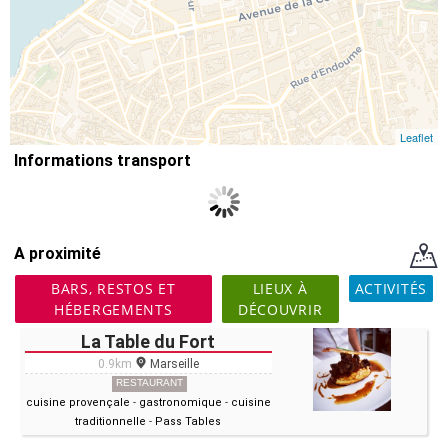
Leaflet
Informations transport
A proximité
BARS, RESTOS ET
LIEUX À
ACTIVITÉS
HÉBERGEMENTS
DÉCOUVRIR
La Table du Fort
0.9km
Marseille
RESTAURANT
cuisine provençale
-
gastronomique
-
cuisine
traditionnelle
-
Pass Tables