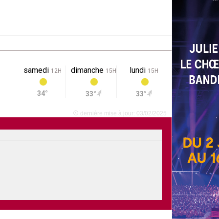
samedi
dimanche
lundi
12H
15H
15H
34°
33°
33°
dernière mise à jour: 03/02/2025