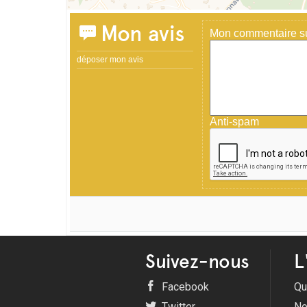
Mon avis
Mon commentaire sur
déposer mon avis
Anti-spam
Suivez-nous
L
Facebook
Qu
Twitter
No