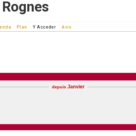
e Rognes
enda
Plan
Y Acceder
Avis
Janvier
depuis