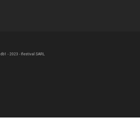
 .db1 - 2023 - Ifestival SARL