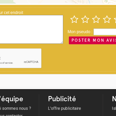
 cet endroit
Mon pseudo :
POSTER MON AVI
'équipe
Publicité
N
i sommes nous ?
L'offre publicitaire
Is
us contacter