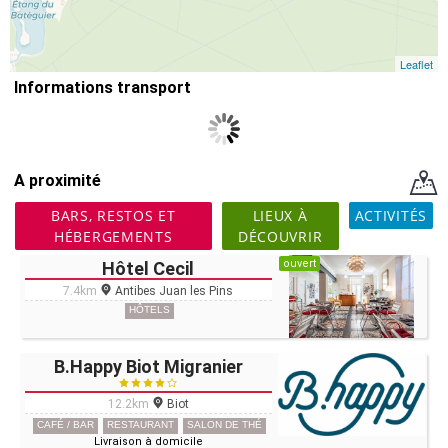
Leaflet
Informations transport
A proximité
BARS, RESTOS ET
LIEUX À
ACTIVITÉS
HÉBERGEMENTS
DÉCOUVRIR
ouvert
Hôtel Cecil
7.4km
Antibes Juan les Pins
HÔTELS
B.Happy Biot Migranier
12.2km
Biot
CAFÉ / BAR
RESTAURANT
SALON DE THÉ
Livraison à domicile