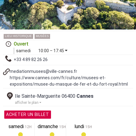
LIEU HISTORIQUE
MUSÉES
Ouvert
samedi
10:00 – 17:45
+33 4 89 82 26 26
mediationmusees@ville-cannes.fr
https://www.cannes.com/fr/culture/musees-et-
expositions/musee-du-masque-de-fer-et-du-fort-royal.html
Ile Sainte-Marguerite 06400
Cannes
afficher le plan
ACHETER UN BILLET
samedi
dimanche
lundi
12H
15H
15H