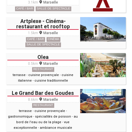
3.1km
Marseille
CAFÉ / BAR
SALLE DE SPECTACLE
Artplexe - Cinéma-
restaurant et rooftop
1.5km
Marseille
CAFÉ / BAR
CINÉMA
SALLE DE SPECTACLE
Olea
0.5km
Marseille
RESTAURANT
terrasse
-
cuisine provençale
-
cuisine
italienne
-
cuisine traditionnelle
Le Grand Bar des Goudes
8.6km
Marseille
RESTAURANT
terrasse
-
cuisine provençale
-
gastronomique
-
spécialités de poisson
-
au
bord de l'eau ou de la plage
-
vue
exceptionnelle
-
ambiance musicale