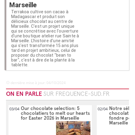
Marseille
Terrakoa cultive son cacao à
Madagascar et produit son
délicieux chocolat au centre de
Marseille. C'est un projet unique
qui se concrétise avec l'ouverture
d'une boutique atelier rue Sainte à
Marseille. L'histoire d'une amitié
qui s'est transformée 15 ans plus
tard en projet ambitieux, celui de
proposer du chocolat "bean to
bar", c'est à dire de la plante à la
tablette.
dernière mise à jour: 04/10/2024
ON EN PARLE
SUR FREQUENCE-SUD.FR
Our chocolate selection: 5
Notre sélec
03/04
02/04
chocolatiers to melt our hearts
chocolateri
for Easter 2026 in Marseille
fondre pou
Marseille