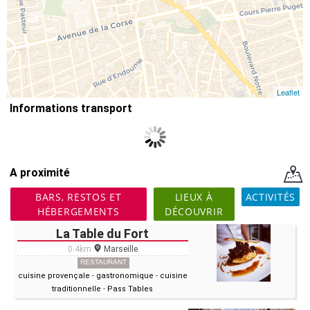
Leaflet
Informations transport
A proximité
BARS, RESTOS ET
LIEUX À
ACTIVITÉS
HÉBERGEMENTS
DÉCOUVRIR
La Table du Fort
0.4km
Marseille
RESTAURANT
cuisine provençale
-
gastronomique
-
cuisine
traditionnelle
-
Pass Tables