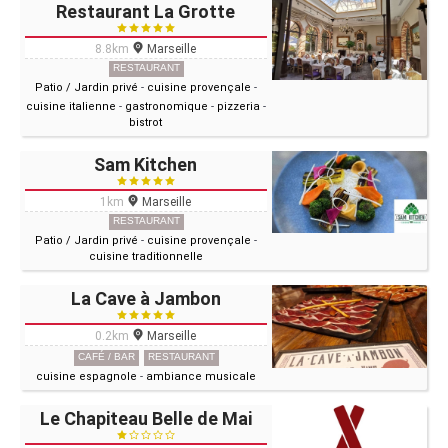
Restaurant La Grotte
8.8km
Marseille
RESTAURANT
Patio / Jardin privé
-
cuisine provençale
-
cuisine italienne
-
gastronomique
-
pizzeria
-
bistrot
Sam Kitchen
1km
Marseille
RESTAURANT
Patio / Jardin privé
-
cuisine provençale
-
cuisine traditionnelle
La Cave à Jambon
0.2km
Marseille
CAFÉ / BAR
RESTAURANT
cuisine espagnole
-
ambiance musicale
Le Chapiteau Belle de Mai