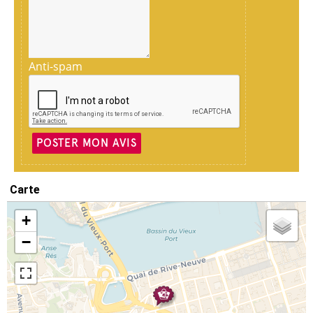
Anti-spam
POSTER MON AVIS
Carte
+
−