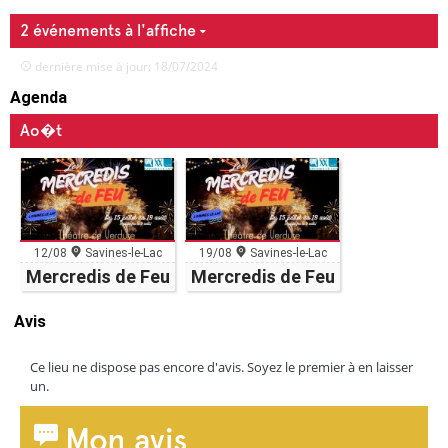
2 événements à l'affiche
dernière mise à jour: 18/07/2024
Agenda
Ao�t
12/08
Savines-le-Lac
19/08
Savines-le-Lac
Mercredis de Feu
Mercredis de Feu
Avis
Ce lieu ne dispose pas encore d'avis. Soyez le premier à en laisser
un.
Mon avis