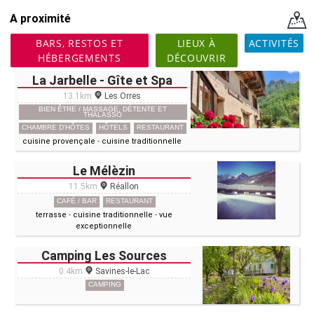
A proximité
BARS, RESTOS ET
LIEUX À
ACTIVITÉS
HÉBERGEMENTS
DÉCOUVRIR
La Jarbelle - Gîte et Spa
13.1km
Les Orres
BIEN ÊTRE / MASSAGE, DÉTENTE ET
THALASSO
CHAMBRE D'HÔTES
HÔTELS
RESTAURANT
cuisine provençale
-
cuisine traditionnelle
Le Mélèzin
11.5km
Réallon
CAFÉ / BAR
RESTAURANT
terrasse
-
cuisine traditionnelle
-
vue
exceptionnelle
Camping Les Sources
0.4km
Savines-le-Lac
CAMPING