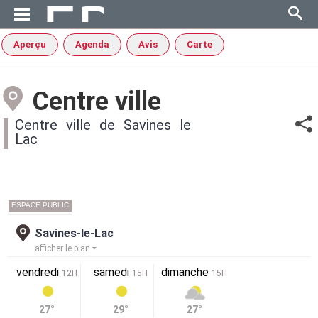
Aperçu
Agenda
Avis
Carte
Centre ville
Centre ville de Savines le
Lac
ESPACE PUBLIC
Savines-le-Lac
afficher le plan
vendredi
samedi
dimanche
12H
15H
15H
27°
29°
27°