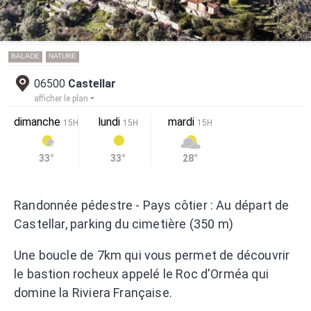
BALADE
NATURE
06500
Castellar
afficher le plan
dimanche
lundi
mardi
15H
15H
15H
33°
33°
28°
Randonnée pédestre - Pays côtier : Au départ de
Castellar, parking du cimetière (350 m)
Une boucle de 7km qui vous permet de découvrir
le bastion rocheux appelé le Roc d'Orméa qui
domine la Riviera Française.