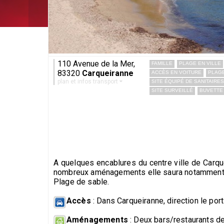
110 Avenue de la Mer,
FAMILLE
PLAGE EN VILLE
83320
Carqueiranne
ACCÈS EN VOITURE
PLAGE
plan et infos transport
SITE ÉQUIPÉ DE SANITAIRES
SITE SURVEILLÉ
BUVETTE
A quelques encablures du centre ville de Carque
nombreux aménagements elle saura notamment s
Plage de sable.
Accès
: Dans Carqueiranne, direction le port 
Aménagements
: Deux bars/restaurants de