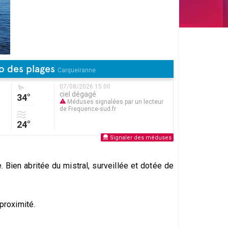
o des plages
Carqueiranne
07/08/2026 15:00
ciel dégagé
34°
Méduses signalées par un lecteur
de Frequence-sud.fr
24°
Signaler des méduses
 Bien abritée du mistral, surveillée et dotée de
 proximité.