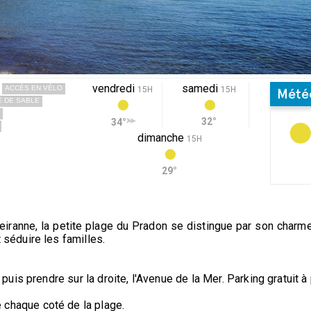
vendredi
samedi
ACCÈS EN VÉLO
15H
15H
Mété
 DE SABLE
32°
34°
dimanche
15H
29°
iranne, la petite plage du Pradon se distingue par son charme.
éduire les familles.
puis prendre sur la droite, l'Avenue de la Mer. Parking gratuit à
 chaque coté de la plage.