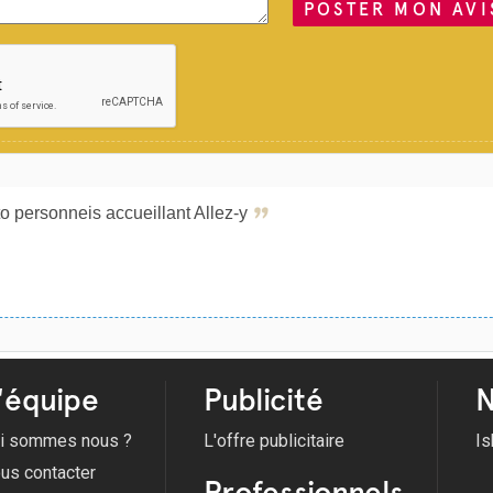
POSTER MON AVI
to personneis accueillant Allez-y
'équipe
Publicité
N
i sommes nous ?
L'offre publicitaire
Is
us contacter
Professionnels