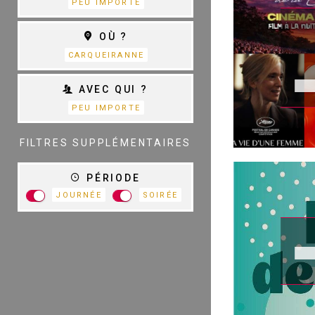
PEU IMPORTE
THÉÂTRE
OÙ ?
S
D
CARQUEIRANNE
AVEC QUI ?
PEU IMPORTE
TOUTES LES
CATÉGORIES
FILTRES SUPPLÉMENTAIRES
PÉRIODE
JOURNÉE
SOIRÉE