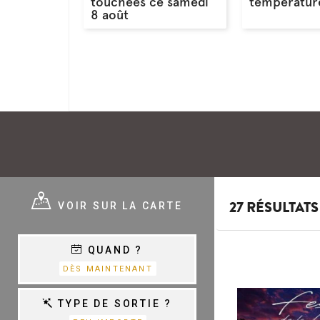
touchées ce samedi
température
8 août
E ?
VOIR SUR LA CARTE
27 RÉSULTATS
QUAND ?
E
VARIÉTÉ,
DÈS MAINTENANT
CHANSON &
COM.MUSICALES
E
TYPE DE SORTIE ?