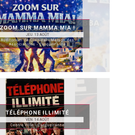
ZOOM SUR MAMMA MIA !
JEU. 13 AOÛT
Auditorium de Clair-Val - Maison des
Associations - Carqueiranne
TÉLÉPHONE ILLIMITÉ
VEN. 14 AOÛT
Centre Ville - Carqueiranne