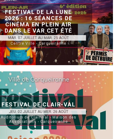
FESTIVAL DE LA LUNE
2026 : 16 SÉANCES DE
CINÉMA EN PLEIN AIR
DANS LE VAR CET ÉTÉ
MAR. 07 JUILLET AU MAR. 25 AOÛT
Centre Ville - Carqueiranne
FESTIVAL DE CLAIR-VAL
JEU. 02 JUILLET AU MER. 26 AOÛT
Auditorium de Clair-Val - Maison des
Associations - Carqueiranne