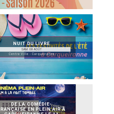
NUIT DU LIVRE
SAM. 08 AOÛT
Centre Ville - Carqueiranne
DE LA COMÉDIE-
FRANÇAISE EN PLEIN AIR À