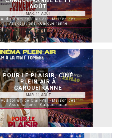
CARQUEIRANNE LE 11
AOÛT
MAR. 11 AOÛT
Auditorium de Clair-Val - Maison des
Associations - Carqueiranne
POUR LE PLAISIR, CINÉ
PLEIN AIR À
CARQUEIRANNE
MAR. 11 AOÛT
Auditorium de Clair-Val - Maison des
Associations - Carqueiranne