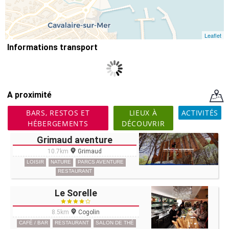
Leaflet
Informations transport
A proximité
BARS, RESTOS ET
LIEUX À
ACTIVITÉS
HÉBERGEMENTS
DÉCOUVRIR
Grimaud aventure
10.7km
Grimaud
LOISIR
NATURE
PARCS AVENTURE
RESTAURANT
Le Sorelle
8.5km
Cogolin
CAFÉ / BAR
RESTAURANT
SALON DE THÉ