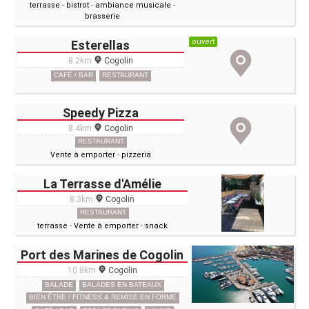
terrasse
-
bistrot
-
ambiance musicale
-
brasserie
ouvert
Esterellas
8.2km
Cogolin
CAFÉ / BAR
RESTAURANT
Speedy Pizza
8.4km
Cogolin
RESTAURANT
Vente à emporter
-
pizzeria
La Terrasse d'Amélie
8.3km
Cogolin
RESTAURANT
terrasse
-
Vente à emporter
-
snack
Port des Marines de Cogolin
10.8km
Cogolin
BALADE
BALADES EN BATEAUX
BIEN ÊTRE / FITNESS & REMISE EN FORME