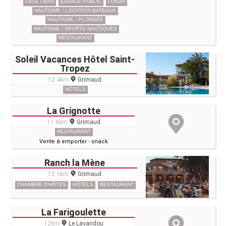
CAFÉ / BAR
ESPACE PUBLIC
LOISIR
NAUTISME / LOCATION BATEAUX
NAUTISME / PLONGÉE
NAUTISME / SPORTS NAUTIQUES
RESTAURANT
Soleil Vacances Hôtel Saint-
Tropez
12.4km
Grimaud
HÔTELS
La Grignotte
11.6km
Grimaud
RESTAURANT
Vente à emporter
-
snack
Ranch la Mène
12.1km
Grimaud
CHAMBRE D'HÔTES
HÔTELS
RESTAURANT
La Farigoulette
12km
Le Lavandou