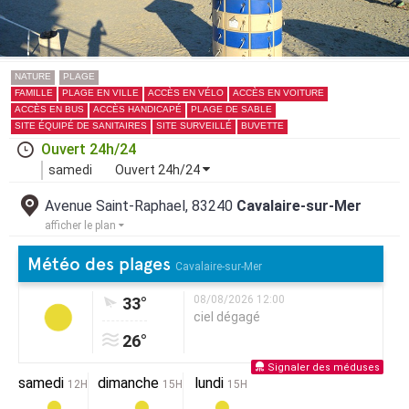
NATURE
PLAGE
FAMILLE
PLAGE EN VILLE
ACCÈS EN VÉLO
ACCÈS EN VOITURE
ACCÈS EN BUS
ACCÈS HANDICAPÉ
PLAGE DE SABLE
SITE ÉQUIPÉ DE SANITAIRES
SITE SURVEILLÉ
BUVETTE
Ouvert 24h/24
samedi
Ouvert 24h/24
Avenue Saint-Raphael, 83240
Cavalaire-sur-Mer
afficher le plan
Météo des plages
Cavalaire-sur-Mer
08/08/2026 12:00
33°
ciel dégagé
26°
Signaler des méduses
samedi
dimanche
lundi
12H
15H
15H