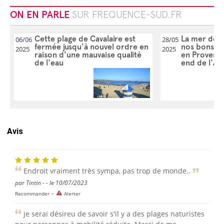
ON EN PARLE
SUR FREQUENCE-SUD.FR
Cette plage de Cavalaire est
La mer dépa
06/06
28/05
fermée jusqu'à nouvel ordre en
nos bons pl
2025
2025
raison d'une mauvaise qualité
en Provenc
de l'eau
end de l'As
Avis
Endroit vraiment très sympa, pas trop de monde..
par Tintin - - le 10/07/2023
-
Recommander
Alerter
je serai désireu de savoir s'il y a des plages naturistes