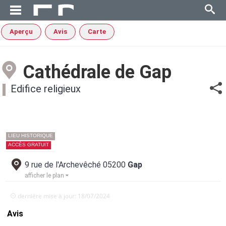
Aperçu
Avis
Carte
Cathédrale de Gap
Edifice religieux
LIEU HISTORIQUE
ACCÈS GRATUIT
9 rue de l'Archevêché 05200
Gap
afficher le plan
dernière mise à jour: 18/07/2024
Avis