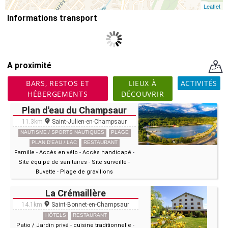
Leaflet
Informations transport
A proximité
BARS, RESTOS ET
LIEUX À
ACTIVITÉS
HÉBERGEMENTS
DÉCOUVRIR
Plan d'eau du Champsaur
11.3km
Saint-Julien-en-Champsaur
NAUTISME / SPORTS NAUTIQUES
PLAGE
PLAN D'EAU / LAC
RESTAURANT
Famille
-
Accès en vélo
-
Accès handicapé
-
Site équipé de sanitaires
-
Site surveillé
-
Buvette
-
Plage de gravillons
La Crémaillère
14.1km
Saint-Bonnet-en-Champsaur
HÔTELS
RESTAURANT
Patio / Jardin privé
-
cuisine traditionnelle
-