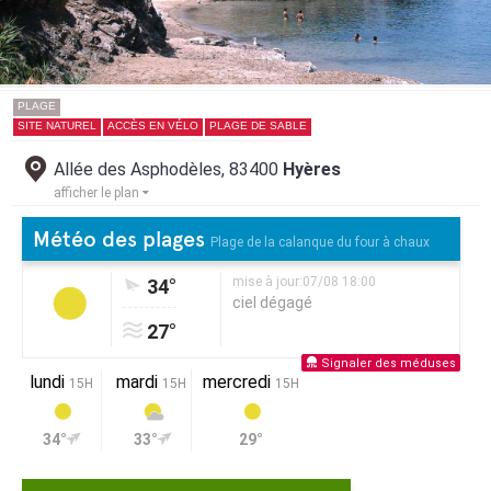
PLAGE
SITE NATUREL
ACCÈS EN VÉLO
PLAGE DE SABLE
Allée des Asphodèles, 83400
Hyères
afficher le plan
Météo des plages
Plage de la calanque du four à chaux
mise à jour:07/08 18:00
34°
ciel dégagé
27°
Signaler des méduses
lundi
mardi
mercredi
15H
15H
15H
34°
33°
29°