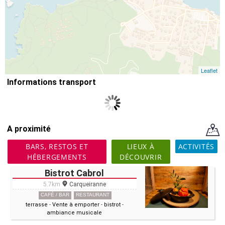
Leaflet
Informations transport
A proximité
BARS, RESTOS ET
LIEUX À
ACTIVITÉS
HÉBERGEMENTS
DÉCOUVRIR
Bistrot Cabrol
5.7km
Carqueiranne
CAFÉ / BAR
RESTAURANT
terrasse
-
Vente à emporter
-
bistrot
-
ambiance musicale