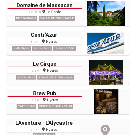
Domaine de Massacan
12.3km
La Garde
RESTAURANT
SALLE DE SPECTACLE
Centr'Azur
8.5km
Hyères
BOUTIQUE
CAFÉ / BAR
RESTAURANT
Le Cirque
6.2km
Hyères
CAFÉ / BAR
SALLE DE SPECTACLE
Brew Pub
7.7km
Hyères
CAFÉ / BAR
DISCOTHÈQUE - CLUB
L'Aventure - L'Alycastre
9.4km
Hyères