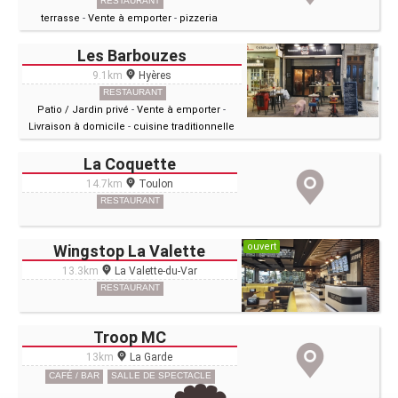
RESTAURANT
terrasse
-
Vente à emporter
-
pizzeria
Les Barbouzes
9.1km
Hyères
RESTAURANT
Patio / Jardin privé
-
Vente à emporter
-
Livraison à domicile
-
cuisine traditionnelle
La Coquette
14.7km
Toulon
RESTAURANT
ouvert
Wingstop La Valette
13.3km
La Valette-du-Var
RESTAURANT
Troop MC
13km
La Garde
CAFÉ / BAR
SALLE DE SPECTACLE