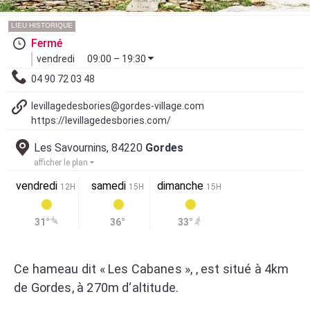
LIEU HISTORIQUE
Fermé
vendredi
09:00 – 19:30
04 90 72 03 48
levillagedesbories@gordes-village.com
https://levillagedesbories.com/
Les Savournins, 84220
Gordes
afficher le plan
vendredi
samedi
dimanche
12H
15H
15H
31°
36°
33°
Ce hameau dit « Les Cabanes », , est situé à 4km
de Gordes, à 270m d‘altitude.