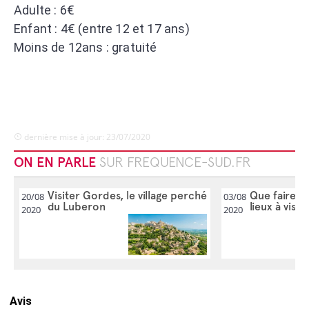
Adulte : 6€
Enfant : 4€ (entre 12 et 17 ans)
Moins de 12ans : gratuité
dernière mise à jour: 23/07/2020
ON EN PARLE
SUR FREQUENCE-SUD.FR
Visiter Gordes, le village perché
Que faire d
20/08
03/08
du Luberon
lieux à visit
2020
2020
Avis