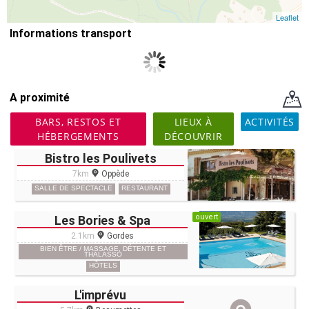
Leaflet
Informations transport
A proximité
BARS, RESTOS ET
LIEUX À
ACTIVITÉS
HÉBERGEMENTS
DÉCOUVRIR
Bistro les Poulivets
7km
Oppède
SALLE DE SPECTACLE
RESTAURANT
ouvert
Les Bories & Spa
2.1km
Gordes
BIEN ÊTRE / MASSAGE, DÉTENTE ET
THALASSO
HÔTELS
L'imprévu