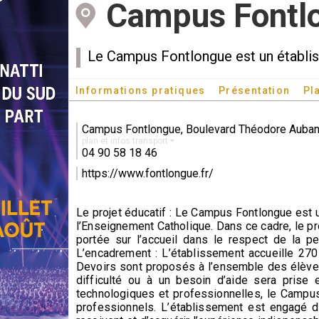
Campus Fontl
Le Campus Fontlongue est un établiss
Informations pratiques
Présentation
Pl
Campus Fontlongue, Boulevard Théodore Auba
plan et infos transport
04 90 58 18 46
https://www.fontlongue.fr/
Le projet éducatif : Le Campus Fontlongue est u
l’Enseignement Catholique. Dans ce cadre, le pro
portée sur l’accueil dans le respect de la pe
L’encadrement : L’établissement accueille 27
Devoirs sont proposés à l’ensemble des élèves 
difficulté ou à un besoin d’aide sera prise 
technologiques et professionnelles, le Campus F
professionnels. L’établissement est engagé d