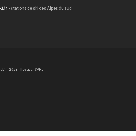
ki.fr
- stations de ski des Alpes du sud
 .db1 - 2023 - Ifestival SARL