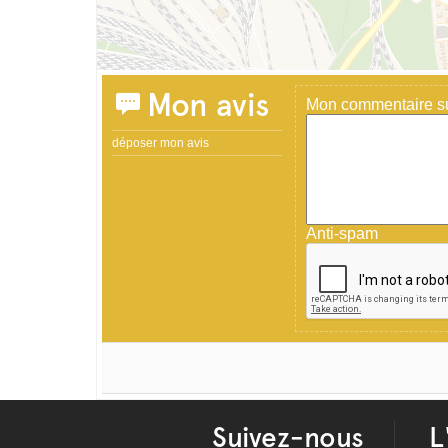
Mon avis
Mon commentaire sur
déposer mon avis
Anti-spam
Suivez-nous
L