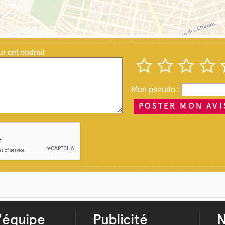
 cet endroit
Mon pseudo :
POSTER MON AVI
'équipe
Publicité
N