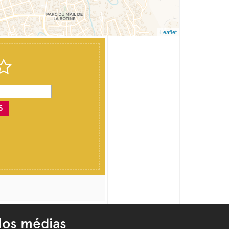
Leaflet
S
os médias