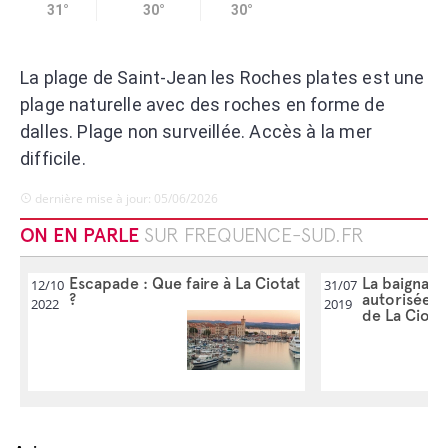
31°
30°
30°
La plage de Saint-Jean les Roches plates est une
plage naturelle avec des roches en forme de
dalles. Plage non surveillée. Accès à la mer
difficile.
dernière mise à jour: 05/06/2026
ON EN PARLE
SUR FREQUENCE-SUD.FR
Escapade : Que faire à La Ciotat
La baignade
12/10
31/07
?
autorisée su
2022
2019
de La Ciota