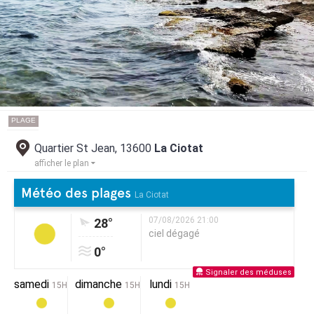
PLAGE
Quartier St Jean, 13600
La Ciotat
afficher le plan
Météo des plages
La Ciotat
07/08/2026 21:00
28°
ciel dégagé
0°
Signaler des méduses
samedi
dimanche
lundi
15H
15H
15H