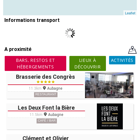
Leaflet
Informations transport
A proximité
BARS, RESTOS ET
LIEUX À
ACTIVITÉS
HÉBERGEMENTS
DÉCOUVRIR
Brasserie des Congrès
11.3km
Aubagne
RESTAURANT
Les Deux Font la Bière
11.5km
Aubagne
CAFÉ / BAR
Clément et Olivier