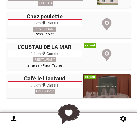
HÔTELS
Chez poulette
8.1km
Cassis
RESTAURANT
Pass Tables
ouvert
L'OUSTAU DE LA MAR
8.3km
Cassis
RESTAURANT
terrasse
-
Pass Tables
ouvert
Café le Liautaud
8.2km
Cassis
CAFÉ / BAR