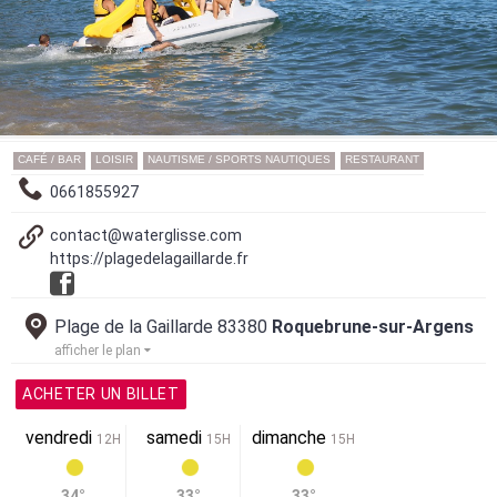
CAFÉ / BAR
LOISIR
NAUTISME / SPORTS NAUTIQUES
RESTAURANT
0661855927
contact@waterglisse.com
https://plagedelagaillarde.fr
Plage de la Gaillarde 83380
Roquebrune-sur-Argens
afficher le plan
ACHETER UN BILLET
vendredi
samedi
dimanche
12H
15H
15H
34°
33°
33°