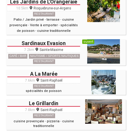
Les Jardins de L'Orangeraie
10.5km
Roquebrune-sur-Argens
RESTAURANT
Patio / Jardin privé
-
terrasse
-
cuisine
provençale
-
Vente à emporter
-
spécialités
de poisson
-
cuisine traditionnelle
ouvert
Sardinaux Evasion
7.2km
Sainte-Maxime
CAFÉ / BAR
NAUTISME / SPORTS NAUTIQUES
RESTAURANT
A La Marée
7.6km
Saint-Raphaël
RESTAURANT
spécialités de poisson
Le Grillardin
7.8km
Saint-Raphaël
RESTAURANT
cuisine provençale
-
pizzeria
-
cuisine
traditionnelle