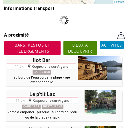
Leaflet
Informations transport
A proximité
BARS, RESTOS ET
LIEUX À
ACTIVITÉS
HÉBERGEMENTS
DÉCOUVRIR
Ilot Bar
11.5km
Roquebrune-sur-Argens
CAFÉ / BAR
au bord de l'eau ou de la plage
-
vue
exceptionnelle
Le p'tit Lac
11.5km
Roquebrune-sur-Argens
CAFÉ / BAR
RESTAURANT
Vente à emporter
-
pizzeria
-
au bord de l'eau
ou de la plage
-
snack