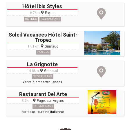
Hôtel Ibis Styles
6.7km
Fréjus
HÔTELS
RESTAURANT
Soleil Vacances Hôtel Saint-
Tropez
14.1km
Grimaud
HÔTELS
La Grignotte
14.8km
Grimaud
RESTAURANT
Vente à emporter
-
snack
Restaurant Del Arte
8.6km
Puget-sur-Argens
RESTAURANT
terrasse
-
cuisine italienne