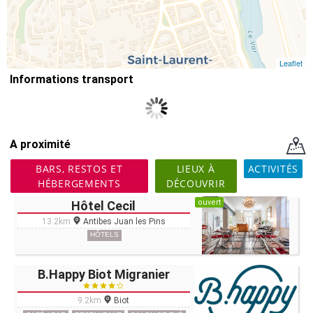
Leaflet
Informations transport
A proximité
BARS, RESTOS ET
LIEUX À
ACTIVITÉS
HÉBERGEMENTS
DÉCOUVRIR
ouvert
Hôtel Cecil
13.2km
Antibes Juan les Pins
HÔTELS
B.Happy Biot Migranier
9.2km
Biot