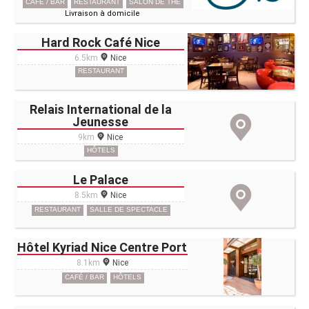
CAFÉ / BAR
RESTAURANT
SALON DE THÉ
Livraison à domicile
Hard Rock Café Nice
6.5km
Nice
RESTAURANT
Relais International de la
Jeunesse
9km
Nice
HÔTELS
Le Palace
8.5km
Nice
RESTAURANT
SALLE DE SPECTACLE
Hôtel Kyriad Nice Centre Port
8.1km
Nice
CAFÉ / BAR
HÔTELS