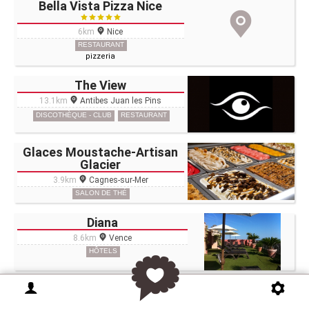
Bella Vista Pizza Nice
6km
Nice
RESTAURANT
pizzeria
The View
13.1km
Antibes Juan les Pins
DISCOTHÈQUE - CLUB
RESTAURANT
Glaces Moustache-Artisan
Glacier
3.9km
Cagnes-sur-Mer
SALON DE THÉ
Diana
8.6km
Vence
HÔTELS