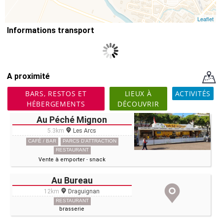
Leaflet
Informations transport
A proximité
BARS, RESTOS ET
LIEUX À
ACTIVITÉS
HÉBERGEMENTS
DÉCOUVRIR
Au Péché Mignon
5.3km
Les Arcs
CAFÉ / BAR
PARCS D'ATTRACTION
RESTAURANT
Vente à emporter
-
snack
Au Bureau
12km
Draguignan
RESTAURANT
brasserie