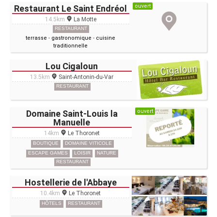
ouvert
Restaurant Le Saint Endréol
14.5km
La Motte
RESTAURANT
terrasse
-
gastronomique
-
cuisine
traditionnelle
Lou Cigaloun
13.5km
Saint-Antonin-du-Var
RESTAURANT
ouvert
Domaine Saint-Louis la
Manuelle
14km
Le Thoronet
BOUTIQUE
DOMAINE VITICOLE
ESCAPE GAMES
LOISIR
NATURE
RESTAURANT
Hostellerie de l'Abbaye
10.4km
Le Thoronet
HÔTELS
RESTAURANT