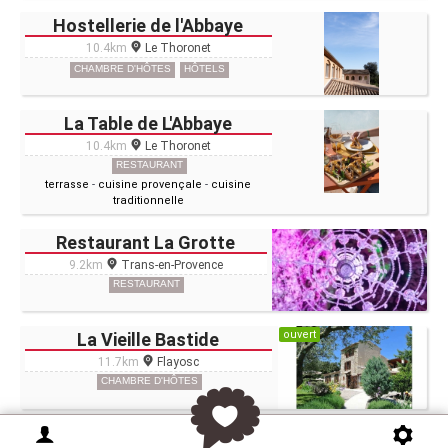
Hostellerie de l'Abbaye
10.4km
Le Thoronet
CHAMBRE D'HÔTES
HÔTELS
La Table de L'Abbaye
10.4km
Le Thoronet
RESTAURANT
terrasse
-
cuisine provençale
-
cuisine
traditionnelle
Restaurant La Grotte
9.2km
Trans-en-Provence
RESTAURANT
ouvert
La Vieille Bastide
11.7km
Flayosc
CHAMBRE D'HÔTES