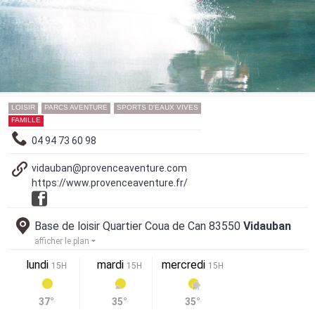
LOISIR
PARCS AVENTURE
SPORTS D'EAUX VIVES
FAMILLE
04 94 73 60 98
vidauban@provenceaventure.com
https://www.provenceaventure.fr/
Base de loisir Quartier Coua de Can 83550
Vidauban
afficher le plan
lundi
mardi
mercredi
15H
15H
15H
37°
35°
35°