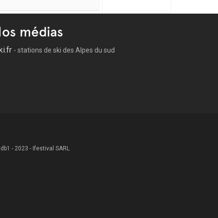
os médias
ki.fr
- stations de ski des Alpes du sud
 .db1 - 2023 - Ifestival SARL