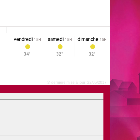
vendredi
samedi
dimanche
15H
15H
15H
34°
32°
32°
dernière mise à jour: 22/05/2017