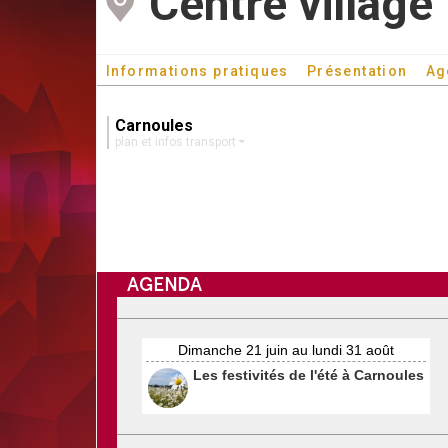
Centre village
Informations pratiques
Présentation
Ag
Carnoules
plan et infos transport
AGENDA
Dimanche 21 juin au lundi 31 août
Les festivités de l'été à Carnoules