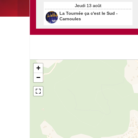
Jeudi 13 août
La Tournée ça c'est le Sud -
Carnoules
+
−