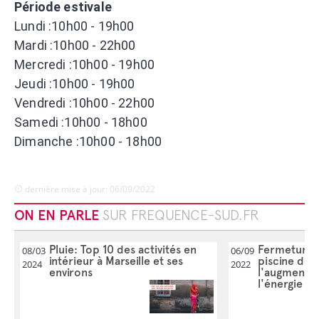
Période estivale
Lundi :10h00 - 19h00
Mardi :10h00 - 22h00
Mercredi :10h00 - 19h00
Jeudi :10h00 - 19h00
Vendredi :10h00 - 22h00
Samedi :10h00 - 18h00
Dimanche :10h00 - 18h00
dernière mise à jour: 06/09/2022
ON EN PARLE
SUR FREQUENCE-SUD.FR
Pluie: Top 10 des activités en
Fermeture 
08/03
06/09
intérieur à Marseille et ses
piscine de C
2024
2022
environs
l'augmentat
l'énergie