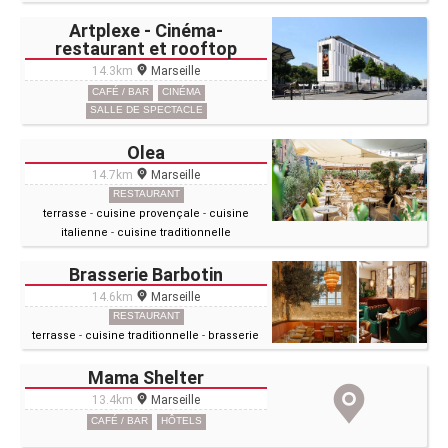
Artplexe - Cinéma-
restaurant et rooftop
14.3km
Marseille
CAFÉ / BAR
CINÉMA
SALLE DE SPECTACLE
Olea
14.7km
Marseille
RESTAURANT
terrasse
-
cuisine provençale
-
cuisine
italienne
-
cuisine traditionnelle
Brasserie Barbotin
14.6km
Marseille
RESTAURANT
terrasse
-
cuisine traditionnelle
-
brasserie
Mama Shelter
13.4km
Marseille
CAFÉ / BAR
HÔTELS