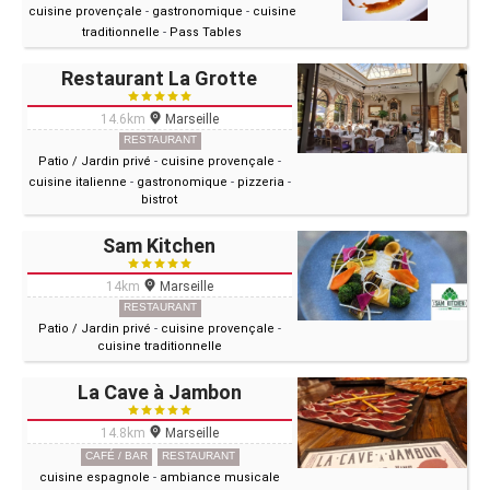
cuisine provençale
-
gastronomique
-
cuisine
traditionnelle
-
Pass Tables
Restaurant La Grotte
14.6km
Marseille
RESTAURANT
Patio / Jardin privé
-
cuisine provençale
-
cuisine italienne
-
gastronomique
-
pizzeria
-
bistrot
Sam Kitchen
14km
Marseille
RESTAURANT
Patio / Jardin privé
-
cuisine provençale
-
cuisine traditionnelle
La Cave à Jambon
14.8km
Marseille
CAFÉ / BAR
RESTAURANT
cuisine espagnole
-
ambiance musicale